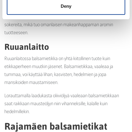
sadonkorjuu, rypäleiden murskaaminen, rypälemehun
Deny
tiivistäminen ja kypsyttäminen – joiden seurauksena syntyy
hedelmäistä, täyteläistä balsamietikkaa. Balsamietikassa on
sokereita, mikä tuo omanlaisen makeanhappaman aromin
tuotteeseen.
Ruuanlaitto
Ruuanlaitossa balsamietikka on yhtä kiitollinen tuote kuin
etikkaperheen muutkin jäsenet. Balsamietikkaa, vaaleaa ja
tummaa, voi käyttää lihan, kasvisten, hedelmien ja jopa
mansikoiden maustamiseen.
Lorauttamalla laadukasta oliiviöljyä vaaleaan balsamietikkaan
saat raikkaan mausteöljyn niin vihanneksille, kalalle kuin
hedelmillekin.
Rajamäen balsamietikat