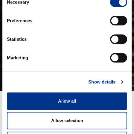
Necessary
Selection
Preferences
Statistics
Marketing
Show details
Allow all
Täyteläinen balsamietikka
Balsamietikka valmistetaan valko- tai punaviinietikasta ja kokoon
Allow selection
keitetystä rypälemehusta. Valmistukseen kuulu neljä vaihetta –