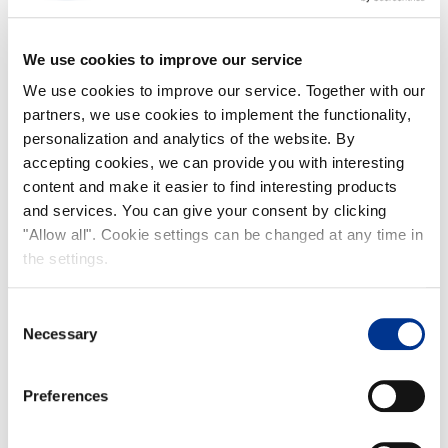
Saako Rajamäen
Väkiviinaetikkaa isommissa
We use cookies to improve our service
pakkauksissa?
We use cookies to improve our service. Together with our
partners, we use cookies to implement the functionality,
personalization and analytics of the website. By
Viinietikan pohjalla on sakkaa;
accepting cookies, we can provide you with interesting
onko etikka pilaantunut?
content and make it easier to find interesting products
and services. You can give your consent by clicking
"Allow all". Cookie settings can be changed at any time in
Miten etikkaa voi käyttää
the settings.
puhdistuksessa?
Consent
Necessary
Selection
Onko etikka terveellistä?
Preferences
Mitä pullon kaulaosassa oleva