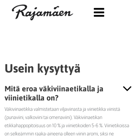
Siirry sisältöön
Usein kysyttyä
Mitä eroa väkiviinaetikalla ja
viinietikalla on?
Väkiviinaetikka valmistetaan viljaviinasta ja viinietikka viinistä
(punaviini, valkoviini tai omenaviini). Väkiviinaetikan
etikkahappopitoisuus on 10 % ja viinietikoiden 5-6 %. Viinietikoissa
on selkeämmin raaka-aineena olleen viinin aromi, siksi ne