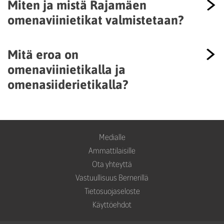
Miten ja mistä Rajamäen
omenaviinietikat valmistetaan?
Mitä eroa on
omenaviinietikalla ja
omenasiiderietikalla?
Medialle
Ammattilaisille
Ota yhteyttä
Vastuullisuus Bernerillä
Tietosuojaseloste
Käyttöehdot