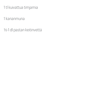
1 tl kuivattua timjamia
1 kananmuna
½-1 dl pastan keitinvettä
suolaa ja mustapippuria
parmesaania
tuoretta basilikaa
Halkaise myskikurpitsa ja poista siemenet lusikan avulla. Voit
paahtaa kerralla molemmat puolet ja käyttää toisen puolikkaan
muuhun kokkailuun. Laita myskikurpitsat kuoripuoli ylöspäin
leivinpaperille pellille. Paahda 220 asteessa puoli tuntia. Anna