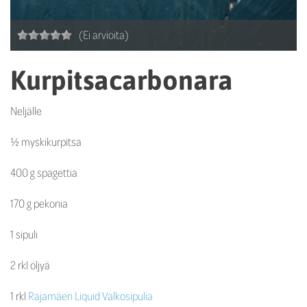
(Ei arvioita)
Kurpitsacarbonara
Neljälle
½ myskikurpitsa
400 g spagettia
170 g pekonia
1 sipuli
2 rkl öljyä
1 rkl
Rajamäen Liquid Valkosipulia