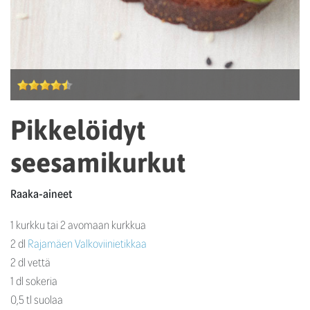
Pikkelöidyt
seesamikurkut
Raaka-aineet
1 kurkku tai 2 avomaan kurkkua
2 dl
Rajamäen Valkoviinietikkaa
2 dl vettä
1 dl sokeria
0,5 tl suolaa