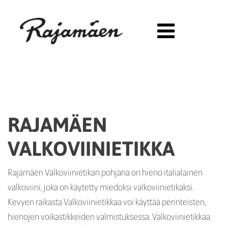
Siirry sisältöön
RAJAMÄEN
VALKOVIINIETIKKA
Rajamäen Valkoviinietikan pohjana on hieno italialainen
valkoviini, joka on käytetty miedoksi valkoviinietikaksi.
Kevyen raikasta Valkoviinietikkaa voi käyttää perinteisten,
hienojen voikastikkeiden valmistuksessa. Valkoviinietikkaa