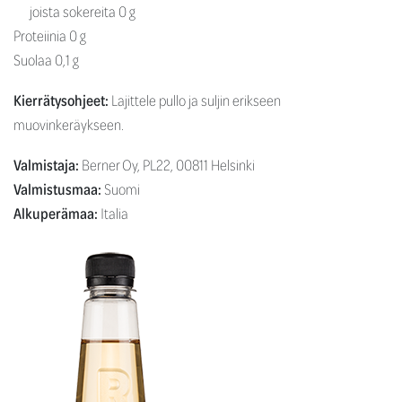
joista sokereita 0 g
Proteiinia 0 g
Suolaa 0,1 g
Kierrätysohjeet:
Lajittele pullo ja suljin erikseen
muovinkeräykseen.
Valmistaja:
Berner Oy, PL22, 00811 Helsinki
Valmistusmaa:
Suomi
Alkuperämaa:
Italia