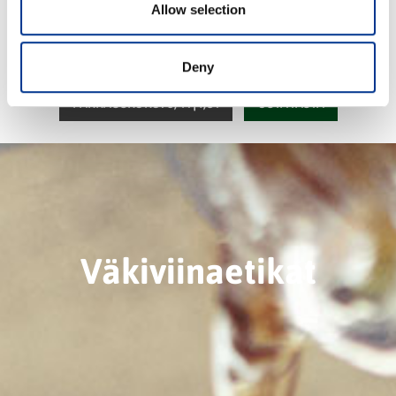
Allow selection
Deny
PAKKAUSKOKO: 0,4 l | 1,5 l
OSTA TÄSTÄ
Väkiviinaetikat