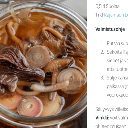
0,5 tl Suolaa
1 rkl
Rajamäen Lu
Valmistusohje
Putsaa supp
Sekoita Ra
sienet ja v
että tuott
Sulje kansi
paikassa (
vuorokaud
Säilyvyys viileä
Vinkki:
voit valm
ohjeen mukaan.