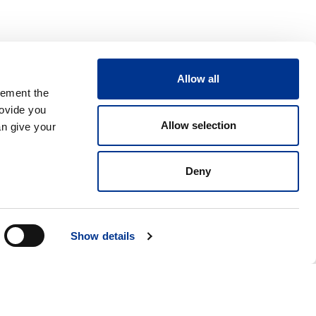
Allow all
lement the
rovide you
Allow selection
an give your
Deny
Show details