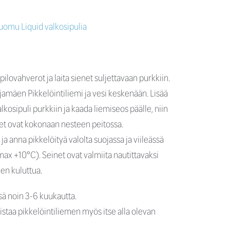
omu Liquid valkosipulia
ilovahverot ja laita sienet suljettavaan purkkiin.
jamäen Pikkelöintiliemi ja vesi keskenään. Lisää
alkosipuli purkkiin ja kaada liemiseos päälle, niin
eet ovat kokonaan nesteen peitossa.
 ja anna pikkelöityä valolta suojassa ja viileässä
max +10°C). Seinet ovat valmiita nautittavaksi
en kuluttua.
ssä noin 3-6 kuukautta.
istaa pikkelöintiliemen myös itse alla olevan