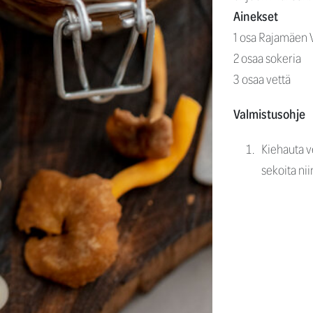
Ainekset
1 osa Rajamäen 
2 osaa sokeria
3 osaa vettä
Valmistusohje
Kiehauta ve
sekoita ni