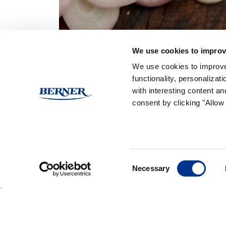
We use cookies to improv
(Ei arvioita)
We use cookies to improve
functionality, personaliza
with interesting content an
consent by clicking "Allow 
Reseptissä käytetyt Ra
Consent
Necessary
Selection