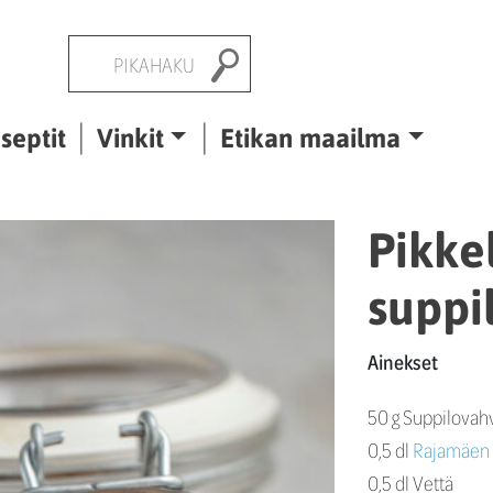
Pikahaku
septit
Vinkit
Etikan maailma
Pikke
suppi
Ainekset
50 g Suppilovah
0,5 dl
Rajamäen P
0,5 dl Vettä