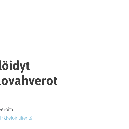
löidyt
lovahverot
veroita
ikkelöintilientä