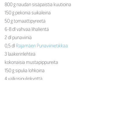
800 g naudan sisäpaistia kuutioina
150 g pekonia suikaleina
50 g tomaattipyreetä
6-8 dl vahvaa lihalientä
2 dl punaviiniä
0,5 dl
Rajamäen Punaviinietikkaa
3 laakerinlehteä
kokonaisia mustapippureita
150 g sipulia lohkoina
4 valkosipulinkynttä
200 g porkkanasuikaleita
250 g pieniä kokonaisia herkkusieniä
muutama oksa timjamia
muutama oksa persiljaa
Ruskista lihakuutiot pekonisuikaleiden ja tomaattipyreen kanssa.
Lisää lihaliemi, punaviini, etikka, laakerinlehdet, pippurit,