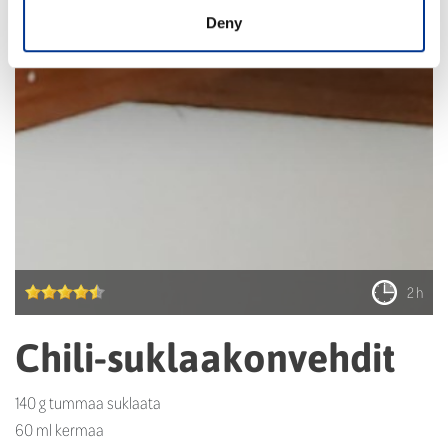
Deny
2 h
Chili-suklaakonvehdit
140 g tummaa suklaata
60 ml kermaa