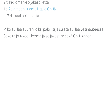
2 tl Kikkoman-soijakastiketta
1 tl
Rajamäen Luomu Liquid Chiliä
2–3 rkl kaakaojauhetta
Pilko suklaa suurehkoiksi paloiksi ja sulata suklaa vesihauteessa.
Sekoita joukkoon kerma ja soijakastike sekä Chili. Kaada
suklaaseos tuorekelmulla vuorattuun vuokaan (n. 10 x 10 cm),
peitä kelmulla ja nosta jääkaappiin vähintään 2 tunniksi.
Irrota suklaaseos vuoasta, leikkaa n. 2 x 2 cm:n kokoisiksi kuutioiksi
ja pyörittele kuutiot kaakaojauheessa. Koristele mintulla ja tarjoa
halutessasi tuoreiden marjojen kanssa.
Medialle
Ammattilaisille