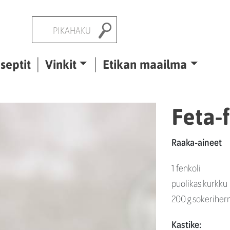
Pikahaku
septit
Vinkit
Etikan maailma
Feta-f
Raaka-aineet
1 fenkoli
puolikas kurkku
200 g sokerihern
Kastike: