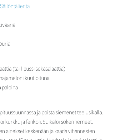
Säilöntälientä
kivääriä
puria
attia (tai 1 pussi sekasalaattia)
unajameloni kuutioituna
a paloina
pituussuunnassa ja poista siemenet teelusikalla.
aloi kurkku ja fenkoli. Suikaloi sokeriherneet.
een ainekset keskenään ja kaada vihannesten