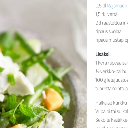
0,5 dl
Rajamäen 
1,5 rkl vettä
2 tl raastettua in
ripaus suolaa
ripaus mustapip
Lisäksi:
1 kerä rapeaa sala
½ verkko- tai h
100 g fetajuusto
tuoretta minttua
Halkaise kurkku 
Viipaloi tai suik
Sekoita kastikk