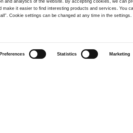
30 min
tion and analytics of the website. By accepting cookies, we can p
d make it easier to find interesting products and services. You c
all". Cookie settings can be changed at any time in the settings.
jamäen-tuotteet
Preferences
Statistics
Marketing