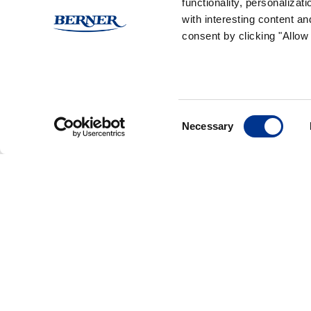
(Ei arvioita)
functionality, personaliza
with interesting content an
consent by clicking "Allow 
Reseptissä käytetyt Ra
Consent
Necessary
Selection