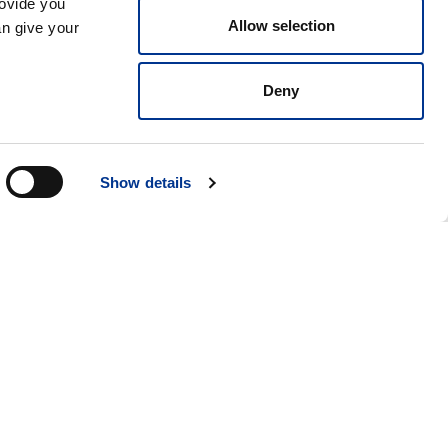
rovide you
Allow selection
an give your
Deny
Show details