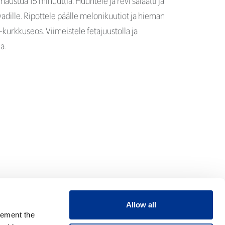
austua 15 minuuttia. Huuhtele ja revi salaatti ja
uvadille. Ripottele päälle melonikuutiot ja hieman
-kurkkuseos. Viimeistele fetajuustolla ja
a.
Allow all
lement the