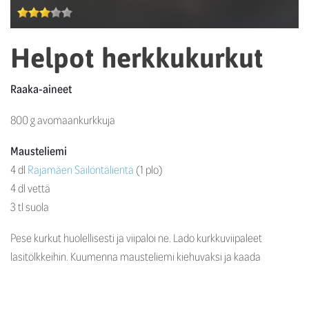
Helpot herkkukurkut
Raaka-aineet
800 g avomaankurkkuja
Mausteliemi
4 dl
Rajamäen Säilöntälientä
(1 plo)
4 dl vettä
3 tl suola
Pese kurkut huolellisesti ja viipaloi ne. Lado kurkkuviipaleet
lasitölkkeihin. Kuumenna mausteliemi kiehuvaksi ja kaada
kurkkujen päälle niin, että kurkut peittyvät. Kurkut ovat valmiita
syötäväksi parin viikon kuluttua. Säilytyslämpötila alle + 10 astetta.