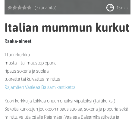
(Ei arvioita)
15 min
Italian mummun kurkut
Raaka-aineet
1 tuorekurkku
musta – tai maustepippuria
ripaus sokeria ja suolaa
tuoretta tai kuivattua minttua
Rajamäen Vaaleaa Balsamikastiketta
Kuori kurkku ja leikkaa ohuen ohuiksi viipaleiksi (tai tikuiksi).
Sekoita kurkkujen joukkoon ripaus suolaa, sokeria ja pippuria sekä
minttu. Valuta päälle Rajamäen Vaaleaa Balsamikastiketta ja
tarjoile lisäkkeenä rasvaiselle kalalle (esim. lohelle) tai vaalealle
lihalle.