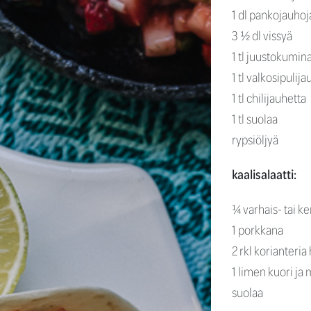
1 dl pankojauhoj
3 ½ dl vissyä
1 tl juustokumin
1 tl valkosipulija
1 tl chilijauhetta
1 tl suolaa
rypsiöljyä
kaalisalaatti:
¼ varhais- tai ke
1 porkkana
2 rkl korianteri
1 limen kuori ja
suolaa