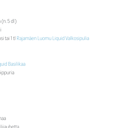
(n. 5 dl)
i
i tai 1 tl
Rajamäen Luomu Liquid Valkosipulia
uid Basilikaa
pippuria
maa
ilijauhetta