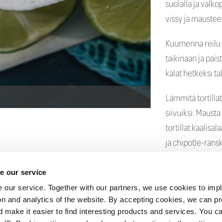
suolalla ja valk
vissy ja maustee
Kuumenna reilu l
taikinaan ja pais
kalat hetkeksi ta
Lämmitä tortillat
siivuiksi. Maust
tortillat kaalisal
ja chipotle-rans
ja tarjoile tacoj
e our service
 our service. Together with our partners, we use cookies to imp
tion and analytics of the website. By accepting cookies, we can p
sille
Ota yhteyttä
Vastuullisuus Bernerillä
Tietosuoja
d make it easier to find interesting products and services. You c