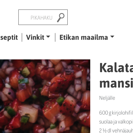
Pikahaku
septit
Vinkit
Etikan maailma
Kalat
mansi
Neljälle
600 g kirjolohifi
suolaa ja valkop
2 ½ dl vehnäjau