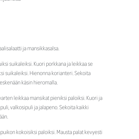
alisalaatti ja mansikkasalsa.
iksi suikaleiksi. Kuori porkkana ja leikkaa se
ksi suikaleiksi. Hienonna korianteri. Sekoita
keskenään käsin hieromalla.
arten leikkaa mansikat pieniksi paloiksi. Kuori ja
li, valkosipuli ja jalapeno. Sekoita kaikki
ään.
apuikon kokoisiksi paloiksi. Mausta palat kevyesti