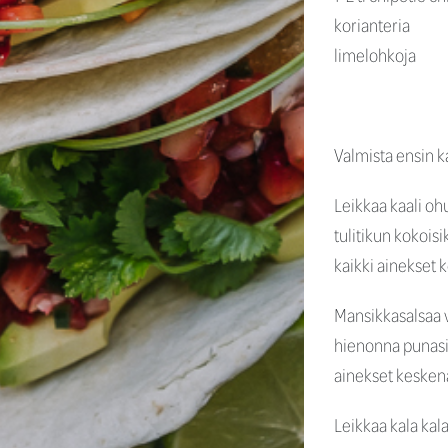
korianteria
limelohkoja
Valmista ensin ka
Leikkaa kaali ohu
tulitikun kokoisi
kaikki ainekset 
Mansikkasalsaa v
hienonna punasipu
ainekset kesken
Leikkaa kala kal