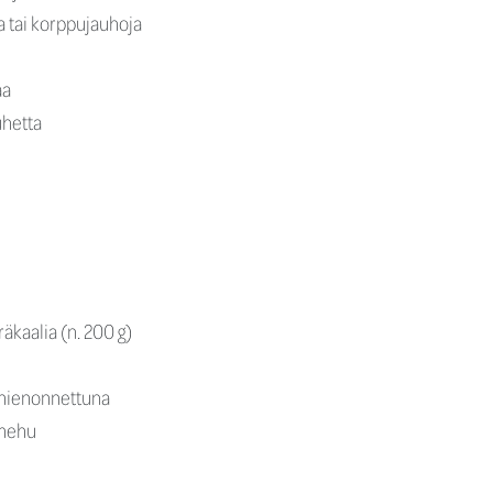
a tai korppujauhoja
aa
uhetta
räkaalia (n. 200 g)
a hienonnettuna
 mehu