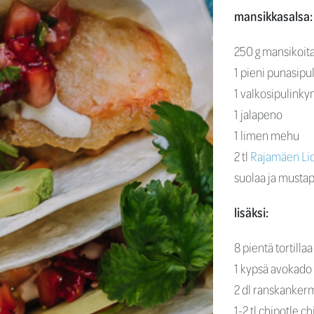
mansikkasalsa:
250 g mansikoita 
1 pieni punasipul
1 valkosipulinkyns
1 jalapeno
1 limen mehu
2 tl
Rajamäen Liq
suolaa ja musta
lisäksi:
8 pientä tortillaa
1 kypsä avokado
2 dl ranskanker
1-2 tl chipotle ch