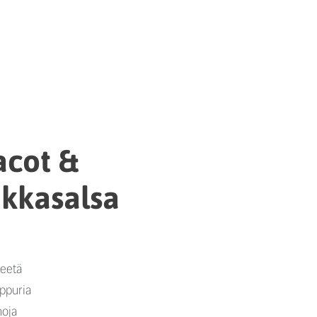
acot &
kkasalsa
leetä
ippuria
hoja