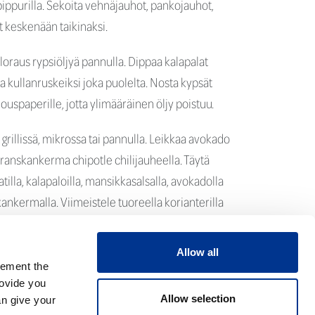
opippurilla. Sekoita vehnäjauhot, pankojauhot,
t keskenään taikinaksi.
oraus rypsiöljyä pannulla. Dippaa kalapalat
ta kullanruskeiksi joka puolelta. Nosta kypsät
louspaperille, jotta ylimääräinen öljy poistuu.
 grillissä, mikrossa tai pannulla. Leikkaa avokado
a ranskankerma chipotle chilijauheella. Täytä
aatilla, kalapaloilla, mansikkasalsalla, avokadolla
kankermalla. Viimeistele tuoreella korianterilla
en kanssa limelohkoja.
Allow all
lement the
rovide you
seloste
Käyttöehdot
Allow selection
an give your