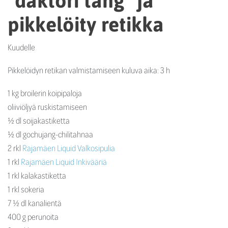
pikkelöity retikka
Kuudelle
Pikkelöidyn retikan valmistamiseen kuluva aika: 3 h
1 kg broilerin koipipaloja
oliiviöljyä ruskistamiseen
½ dl soijakastiketta
½ dl gochujang-chilitahnaa
2 rkl
Rajamäen Liquid Valkosipulia
1 rkl
Rajamäen Liquid Inkivääriä
1 rkl kalakastiketta
1 rkl sokeria
7 ½ dl kanalientä
400 g perunoita