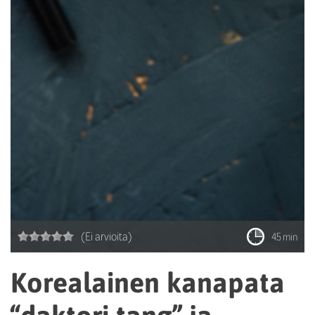
(Ei arvioita)
45 min
Korealainen kanapata
“daktori tang” ja