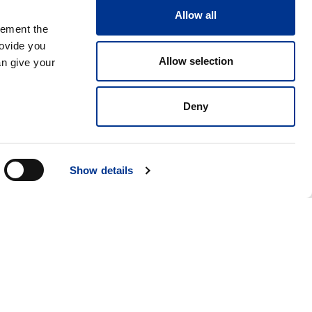
Allow all
lement the
rovide you
Allow selection
an give your
Deny
Show details