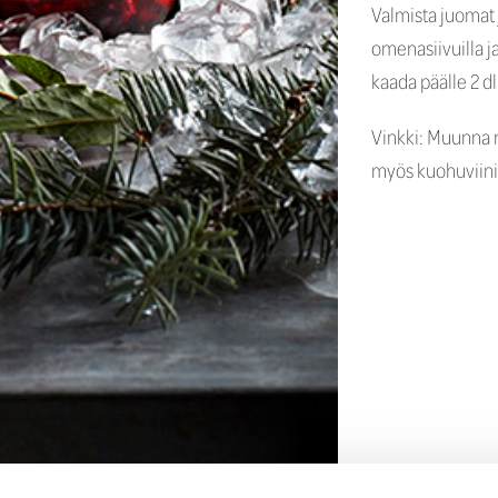
Valmista juomat j
omenasiivuilla ja
kaada päälle 2 dl
Vinkki: Muunna m
myös kuohuviini