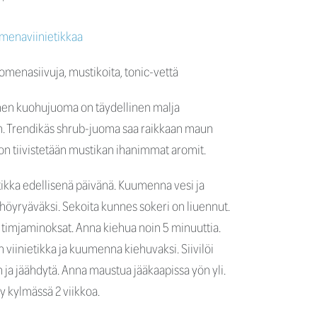
enaviinietikkaa
, omenasiivuja, mustikoita, tonic-vettä
en kuohujuoma on täydellinen malja
. Trendikäs shrub-juoma saa raikkaan maun
ohon tiivistetään mustikan ihanimmat aromit.
ikka edellisenä päivänä. Kuumenna vesi ja
a höyryäväksi. Sekoita kunnes sokeri on liuennut.
a timjaminoksat. Anna kiehua noin 5 minuuttia.
 viinietikka ja kuumenna kiehuvaksi. Siivilöi
n ja jäähdytä. Anna maustua jääkaapissa yön yli.
y kylmässä 2 viikkoa.