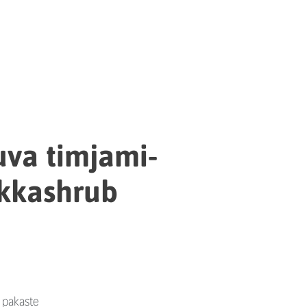
va timjami-
kkashrub
, pakaste