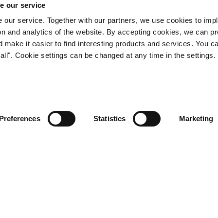
e our service
OSITON
MAIDOTON
 our service. Together with our partners, we use cookies to imp
tion and analytics of the website. By accepting cookies, we can p
d make it easier to find interesting products and services. You c
all". Cookie settings can be changed at any time in the settings.
jamäen-tuotteet
Preferences
Statistics
Marketing