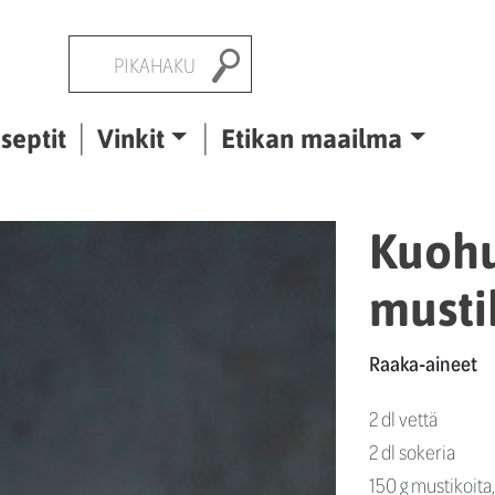
Pikahaku
septit
Vinkit
Etikan maailma
Kuohu
musti
Raaka-aineet
2 dl vettä
2 dl sokeria
150 g mustikoita