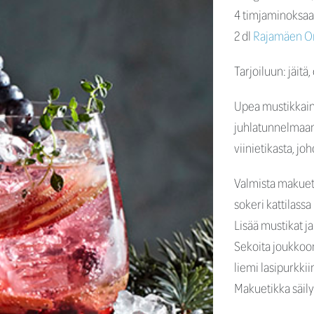
4 timjaminoksaa
2 dl
Rajamäen Om
Tarjoiluun: jäitä
Upea mustikkain
juhlatunnelmaan
viinietikasta, j
Valmista makuet
sokeri kattilass
Lisää mustikat j
Sekoita joukkoon
liemi lasipurkkii
Makuetikka säily