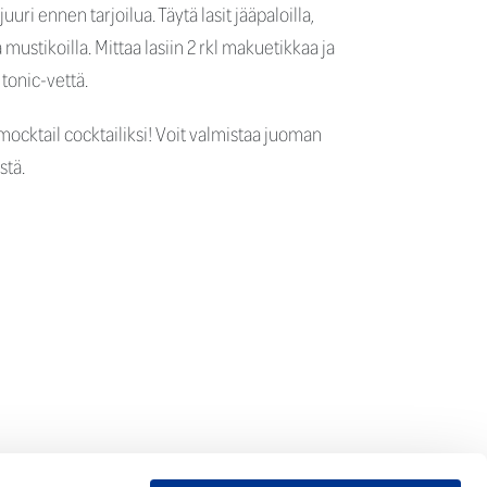
uuri ennen tarjoilua. Täytä lasit jääpaloilla,
 mustikoilla. Mittaa lasiin 2 rkl makuetikkaa ja
 tonic-vettä.
ocktail cocktailiksi! Voit valmistaa juoman
stä.