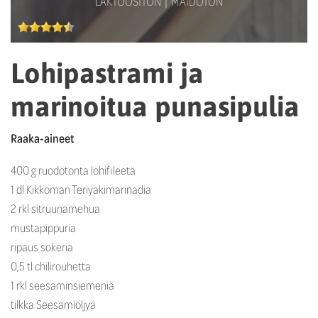
LAKTOOSITON
MAIDOTON
Lohipastrami ja
marinoitua punasipulia
Raaka-aineet
400 g ruodotonta lohifileetä
1 dl Kikkoman Teriyakimarinadia
2 rkl sitruunamehua
mustapippuria
ripaus sokeria
0,5 tl chilirouhetta
1 rkl seesaminsiemeniä
tilkka Seesamiöljyä