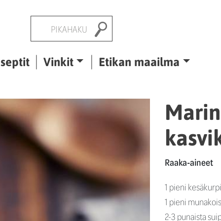
Pikahaku
septit
Vinkit
Etikan maailma
Marin
kasvi
Raaka-aineet
1 pieni kesäkurp
1 pieni munakoi
2-3 punaista su