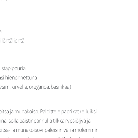
a
ilöntälientä
ustapippuria
nsi hienonnettuna
(esim. kirveliä, oreganoa, basilikaa)
itsa ja munakoiso. Paloittele paprikat reiluiksi
a isolla paistinpannulla tilkka rypsiöljyä ja
itsa- ja munakoisoviipaleisiin väriä molemmin