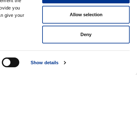
lement the
rovide you
Allow selection
an give your
Deny
Show details