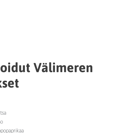
oidut Välimeren
kset
itsa
so
ippopaprikaa