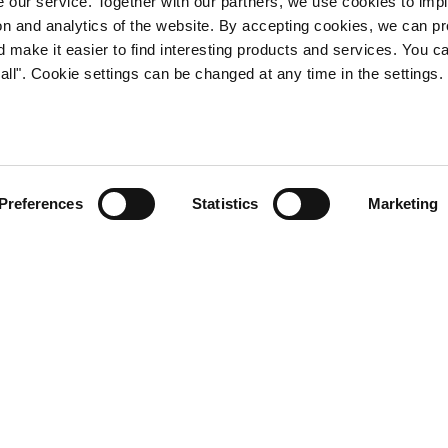
 our service. Together with our partners, we use cookies to imp
tion and analytics of the website. By accepting cookies, we can p
d make it easier to find interesting products and services. You c
all". Cookie settings can be changed at any time in the settings.
jamäen-tuotteet
Preferences
Statistics
Marketing