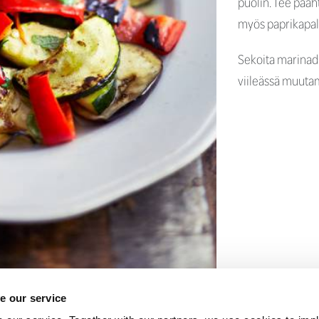
puolin. Tee paa
myös paprikapalat
Sekoita marinadi
viileässä muutam
e our service
OSITON
MAIDOTON