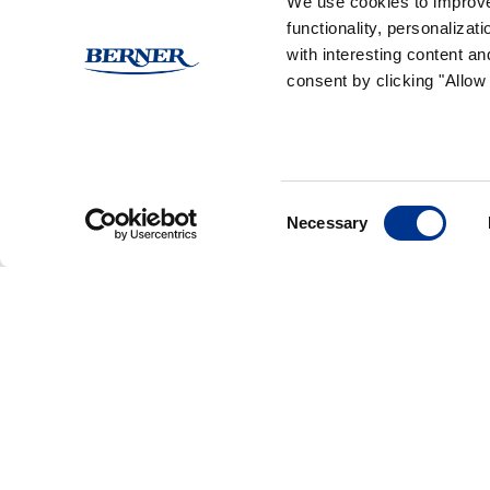
We use cookies to improve
(Ei arvioita)
functionality, personaliza
with interesting content an
consent by clicking "Allow 
Reseptissä käytetyt Ra
Consent
Necessary
Selection