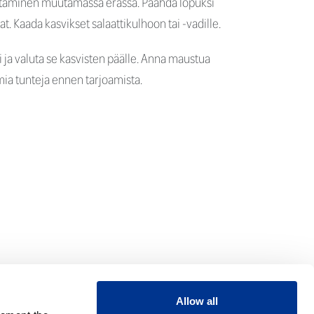
htaminen muutamassa erässä. Paahda lopuksi
. Kaada kasvikset salaattikulhoon tai -vadille.
 ja valuta se kasvisten päälle. Anna maustua
ia tunteja ennen tarjoamista.
Allow all