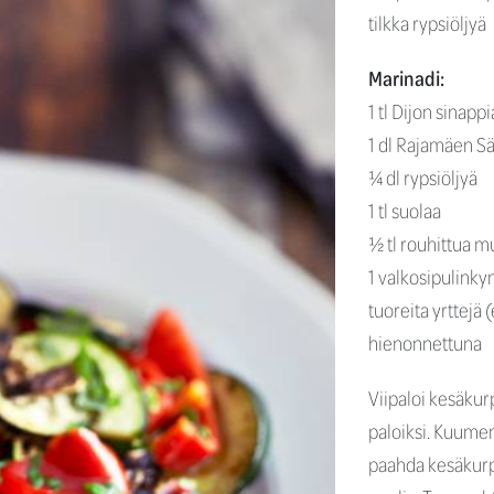
tilkka rypsiöljyä
Marinadi:
1 tl Dijon sinappi
1 dl Rajamäen Sä
¼ dl rypsiöljyä
1 tl suolaa
½ tl rouhittua m
1 valkosipulinky
tuoreita yrttejä 
hienonnettuna
Viipaloi kesäkurp
paloiksi. Kuumenn
paahda kesäkurp