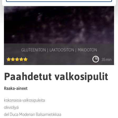
GLUTEENITON
LAKTOOSITON
MAIDOTON
35 min
Paahdetut valkosipulit
Raaka-aineet
kokonaisia valkosipuleita
oliiviöljyä
del Duca Modenan Balsamietikkaa