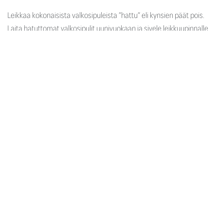
Leikkaa kokonaisista valkosipuleista ”hattu” eli kynsien päät pois.
Laita hatuttomat valkosipulit uunivuokaan ja sivele leikkuupinnalle
oliiviöljyä ja Modenan Balsamietikkaa. Paahda 200 asteisessa
uunissa 15-20 min tai kunnes valkosipulit ovat pehmeitä. Tarjoile
lisukkeena esimerkiksi karitsan paahtopaistin kanssa.
Medialle
Ammattilaisille
Ota yhteyttä
Vastuullisuus Bernerillä
Tietosuojaseloste
Käyttöehdot