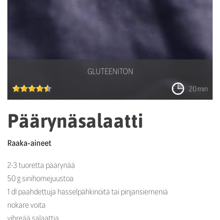
GLUTEENITON
20 min
Päärynäsalaatti
Raaka-aineet
2-3 tuoretta päärynää
50 g sinihomejuustoa
1 dl paahdettuja hasselpähkinöitä tai pinjansiemeniä
nokare voita
vihreää salaattia