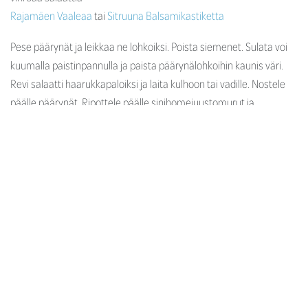
Rajamäen Vaaleaa
tai
Sitruuna Balsamikastiketta
Pese päärynät ja leikkaa ne lohkoiksi. Poista siemenet. Sulata voi
kuumalla paistinpannulla ja paista päärynälohkoihin kaunis väri.
Revi salaatti haarukkapaloiksi ja laita kulhoon tai vadille. Nostele
päälle päärynät. Ripottele päälle sinihomejuustomurut ja
hasselpähkinät. Valuta salaatille Rajamäen Balsamikastiketta ja
tarjoile.
Vinkki:
Paahda pähkinöitä ja/ tai siemeniä kuumalla kuivalla
pannulla niitä kevyesti liikutellen 1-2 minuuttia. Kun ne saavat
hieman väriä ja niistä irtoaa pehmeää paahteista tuoksua, nosta
pannu liedeltä ja kaada pähkinät tai siemenet kulhoon
jäähtymään.