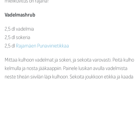
mielikuvitus on rajana!
Vadelmashrub
2,5 dl vadelmia
2,5 dl sokeria
2,5 dl
Rajamäen Punaviinietikkaa
Mittaa kulhoon vadelmat ja sokeri, ja sekoita varovasti. Peitä kulho
kelmulla ja nosta jääkaappiin. Painele lusikan avulla vadelmista
neste tiheän siivilän läpi kulhoon. Sekoita joukkoon etikka ja kaada
seos pulloon tai kannelliseen purkkiin. Nosta seos jääkaappiin ja
anna tekeytyä noin 5 vuorokautta silloin tällöin pulloa ravistellen.
Nopeampi tapa tehdä shrub on keittää vadelmat ja sokeri
nopeasti, lisätä joukkoon etikka ja siivilöidä neste. Tuolloin shrub on
valmista käytettäväksi heti.
Mustaherukkashrub