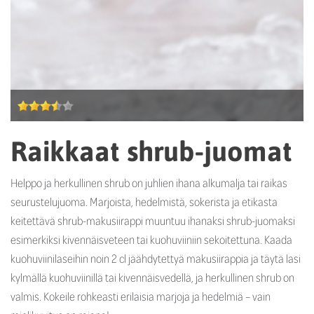
Raikkaat shrub-juomat
Helppo ja herkullinen shrub on juhlien ihana alkumalja tai raikas
seurustelujuoma. Marjoista, hedelmistä, sokerista ja etikasta
keitettävä shrub-makusiirappi muuntuu ihanaksi shrub-juomaksi
esimerkiksi kivennäisveteen tai kuohuviiniin sekoitettuna. Kaada
kuohuviinilaseihin noin 2 cl jäähdytettyä makusiirappia ja täytä lasi
kylmällä kuohuviinillä tai kivennäisvedellä, ja herkullinen shrub on
valmis. Kokeile rohkeasti erilaisia marjoja ja hedelmiä – vain