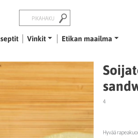
Pikahaku
septit
Vinkit
Etikan maailma
Soija
sand
4
Hyvää rapeakuor