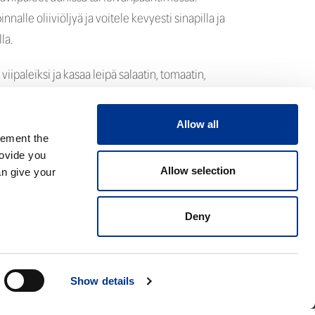
innalle oliiviöljyä ja voitele kevyesti sinapilla ja
la.
viipaleiksi ja kasaa leipä salaatin, tomaatin,
pen kanssa haluamasi paksuisiksi leiviksi.
Allow all
lement the
rovide you
Allow selection
an give your
seloste
Käyttöehdot
Deny
Seuraa meitä:
Show details