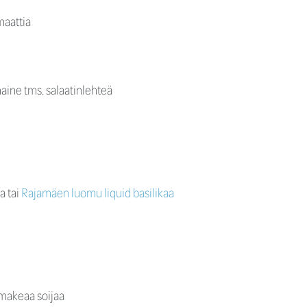
maattia
aine tms. salaatinlehteä
a tai
Rajamäen luomu liquid basilikaa
 makeaa soijaa