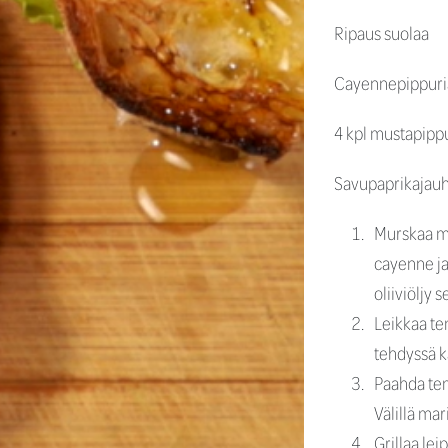
Ripaus suolaa
Cayennepippuri
4 kpl mustapipp
Savupaprikajauh
Murskaa mu
cayenne ja
oliiviöljy 
Leikkaa tem
tehdyssä ka
Paahda tem
Välillä mar
Grillaa lei