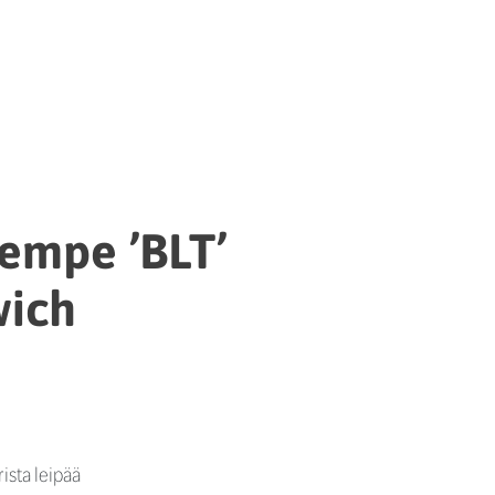
tempe ’BLT’
wich
ista leipää