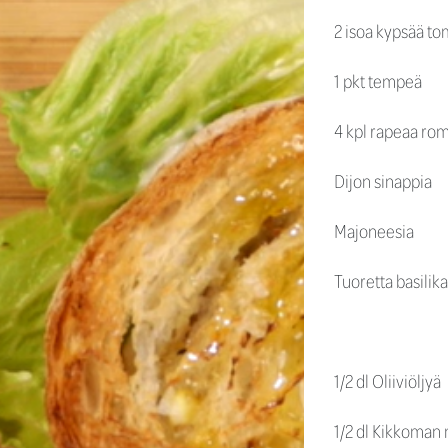
2 isoa kypsää to
1 pkt tempeä
4 kpl rapeaa rom
Dijon sinappia
Majoneesia
Tuoretta basilika
1/2 dl Oliiviöljyä
1/2 dl Kikkoman