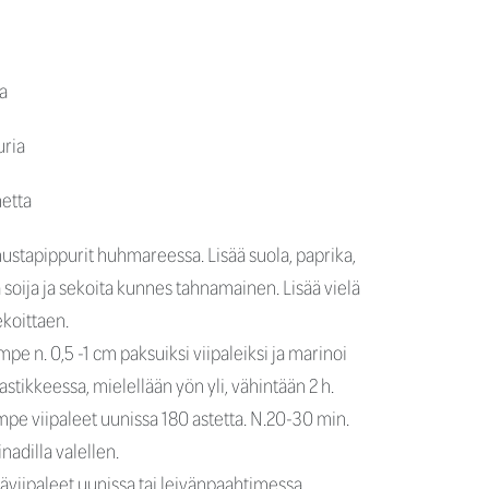
a
uria
etta
stapippurit huhmareessa. Lisää suola, paprika,
 soija ja sekoita kunnes tahnamainen. Lisää vielä
sekoittaen.
pe n. 0,5 -1 cm paksuiksi viipaleiksi ja marinoi
stikkeessa, mielellään yön yli, vähintään 2 h.
pe viipaleet uunissa 180 astetta. N.20-30 min.
inadilla valellen.
päviipaleet uunissa tai leivänpaahtimessa.