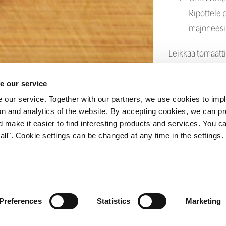
Ripottele p
majoneesil
Leikkaa tomaatti 
basilikan ja tem
e our service
2 h
 our service. Together with our partners, we use cookies to imp
tion and analytics of the website. By accepting cookies, we can p
d make it easier to find interesting products and services. You c
all". Cookie settings can be changed at any time in the settings.
sille
Ota yhteyttä
Vastuullisuus Bernerillä
Tietosuoja
ER OY
| Hitsaajankatu 24,­­
00810 Helsinki | Vaihde: 020 791 00
Preferences
Statistics
Marketing