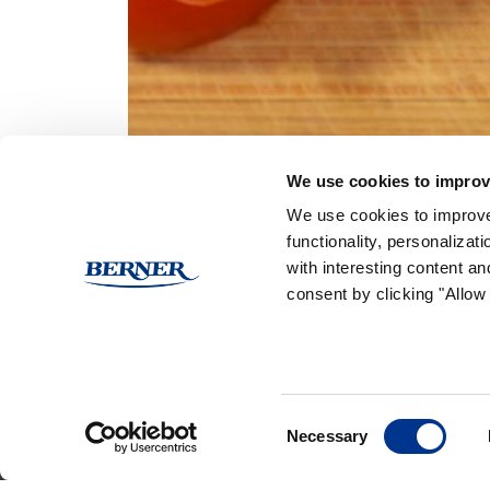
(Ei arvioita)
We use cookies to improv
We use cookies to improve
functionality, personaliza
with interesting content an
consent by clicking "Allow 
Medialle
Ammattilai
Consent
BERN
Necessary
Selection