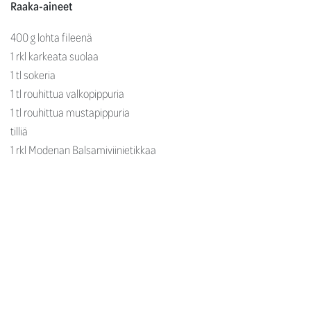
Raaka-aineet
400 g lohta fileenä
1 rkl karkeata suolaa
1 tl sokeria
1 tl rouhittua valkopippuria
1 tl rouhittua mustapippuria
tilliä
1 rkl Modenan Balsamiviinietikkaa
(Aceto Balsamico di Modena del Duca IGP)
Hiero lohifileen pintaan suola, sokeri, rouhitut pippurit ja silputtu
tilli. Pirskottele balsamiviinietikkaa fileelle ja kääri filee tiukasti
kelmuun. Laita filee jääkaappiin kevyen painon alle ja anna
maustua vuorokausi. Pyyhi fileen pinta puhtaaksi ja leikkaa
viistosti ohuita viipaleita. Muotoile viipaleista ruusuke tai aseta ne
limittäin tarjoiluvadille. Tarjoa lohen kanssa vaikkapa tilliperunoita.