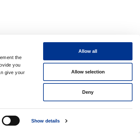
Allow all
lement the
rovide you
Allow selection
an give your
Deny
Show details