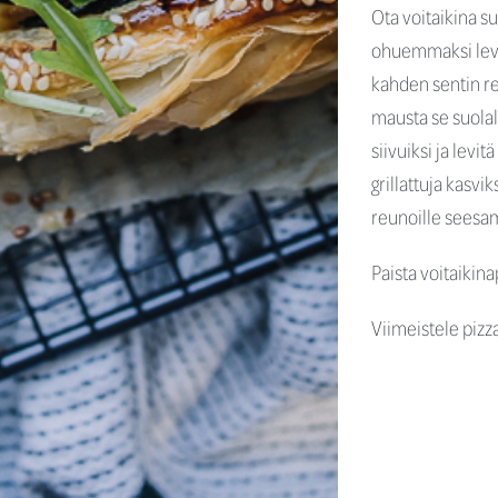
Ota voitaikina s
ohuemmaksi levyk
kahden sentin re
mausta se suolal
siivuiksi ja levit
grillattuja kasvi
reunoille seesa
Paista voitaikin
Viimeistele pizza