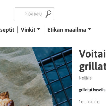
Pikahaku
septit
Vinkit
Etikan maailma
Voita
grilla
Neljälle
grillatut kasviks
1 munakoiso