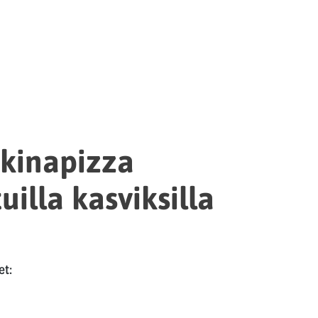
ikinapizza
tuilla kasviksilla
et: