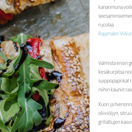
kananmuna voit
seesaminsieme
rucolaa
Rajamäen Viikun
Valmista ensin g
kesäkurpitsa noi
suippopaprikat re
niihin kauniit r
Kuori ja hienonna
oliiviöljyn, sit
grillattujen kas