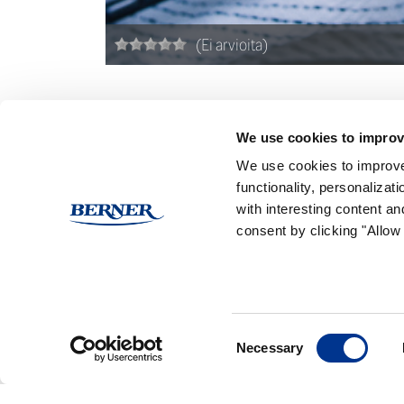
(Ei arvioita)
Reseptissä käytetyt Ra
We use cookies to improv
We use cookies to improve
functionality, personaliza
with interesting content an
consent by clicking "Allow 
Consent
Necessary
Selection