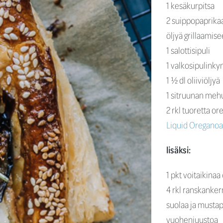
1 kesäkurpitsa
2 suippopaprika
öljyä grillaamis
1 salottisipuli
1 valkosipulinky
1 ½ dl oliiviöljyä
1 sitruunan meh
2 rkl tuoretta or
Liquid Oreganoa
lisäksi:
1 pkt voitaikinaa
4 rkl ranskanke
suolaa ja musta
vuohenjuustoa