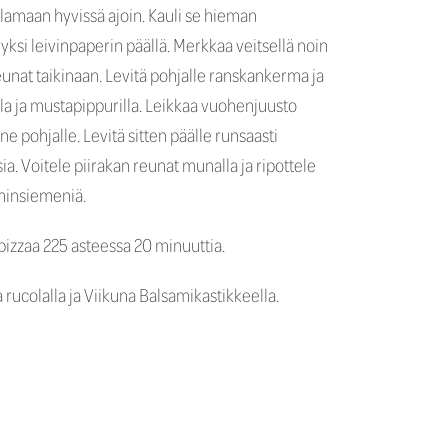
ulamaan hyvissä ajoin. Kauli se hieman
si leivinpaperin päällä. Merkkaa veitsellä noin
unat taikinaan. Levitä pohjalle ranskankerma ja
la ja mustapippurilla. Leikkaa vuohenjuusto
ä ne pohjalle. Levitä sitten päälle runsaasti
ksia. Voitele piirakan reunat munalla ja ripottele
minsiemeniä.
apizzaa 225 asteessa 20 minuuttia.
 rucolalla ja Viikuna Balsamikastikkeella.