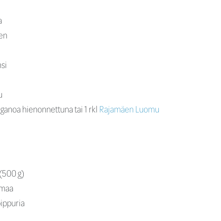
a
een
nsi
u
eganoa hienonnettuna tai 1 rkl
Rajamäen Luomu
 (500 g)
rmaa
pippuria