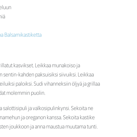
eluun
niä
a Balsamikastiketta
rillatut kasvikset. Leikkaa munakoiso ja
n sentin-kahden paksuisiksi siivuiksi. Leikkaa
iluiksi paloiksi. Sudi vihanneksiin öljyä ja grillaa
aidat molemmin puolin.
 salottisipuli ja valkosipulinkynsi. Sekoita ne
ruunamehun ja oreganon kanssa. Sekoita kastike
visten joukkoon ja anna maustua muutama tunti.