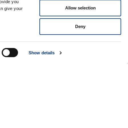
rovide you
Allow selection
an give your
Deny
Show details