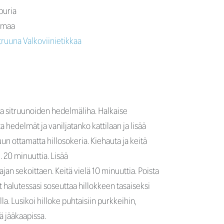
puria
mmaa
ruuna Valkoviinietikkaa
ja sitruunoiden hedelmäliha. Halkaise
ta hedelmät ja vaniljatanko kattilaan ja lisää
un ottamatta hillosokeria. Kiehauta ja keitä
n. 20 minuuttia. Lisää
ajan sekoittaen. Keitä vielä 10 minuuttia. Poista
t halutessasi soseuttaa hillokkeen tasaiseksi
a. Lusikoi hilloke puhtaisiin purkkeihin,
tä jääkaapissa.