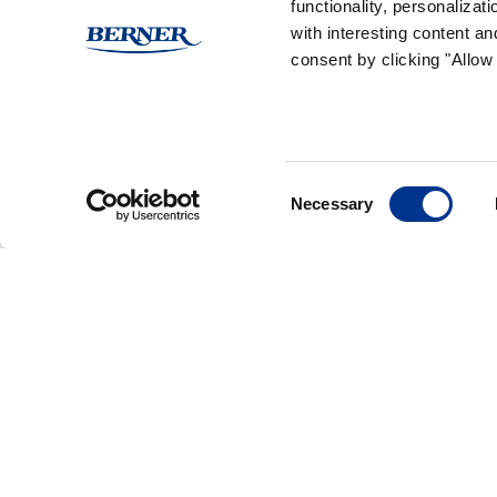
(Ei arvioita)
functionality, personaliza
with interesting content an
consent by clicking "Allow 
Reseptissä käytetyt Ra
Consent
Necessary
Selection