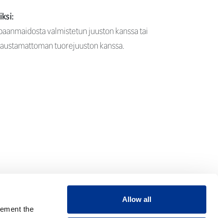
iksi:
paanmaidosta valmistetun juuston kanssa tai
maustamattoman tuorejuuston kanssa.
Allow all
lement the