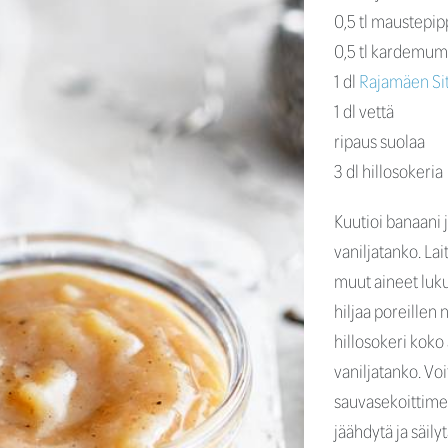
0,5 tl maustepip
0,5 tl kardemu
1 dl
Rajamäen Sit
1 dl vettä
ripaus suolaa
3 dl hillosokeria
Kuutioi banaani 
vaniljatanko. Lai
muut aineet luku
hiljaa poreillen 
hillosokeri koko 
vaniljatanko. Voi
sauvasekoittimell
jäähdytä ja säily