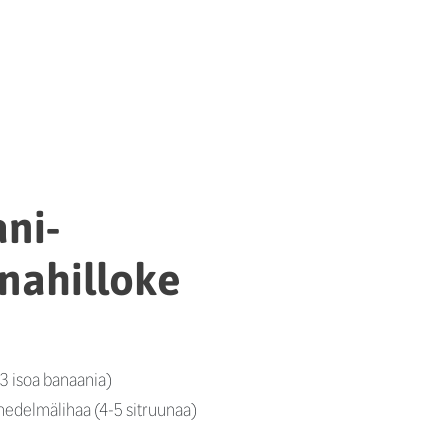
ni-
unahilloke
3 isoa banaania)
hedelmälihaa (4-5 sitruunaa)