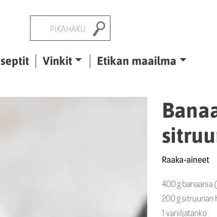
Pikahaku
septit
Vinkit
Etikan maailma
Banaa
sitru
Raaka-aineet
400 g banaania (
200 g sitruunan 
1 vaniljatanko