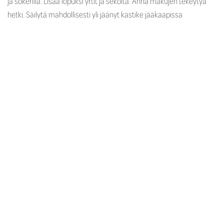
ja sokerilla. Lisää lopuksi yrtit ja sekoita. Anna makujen tekeytyä
hetki. Säilytä mahdollisesti yli jäänyt kastike jääkaapissa
kannellisessa purkissa tai pullossa, kastike säilyy 3-4 päivää.
Korianteri-minttukastike sopii erilaisten itämaisesti maustettujen
kesäruokien kaveriksi. Lisäksi monipuolinen kastike kala-, liha- ja
kanasalaateille.
Reseptissä käytetyt Rajamäen-
tuotteet