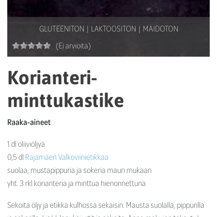
GLUTEENITON
LAKTOOSITON
MAIDOTON
(Ei arvioita)
Korianteri-
minttukastike
Raaka-aineet
1 dl oliiviöljyä
0,5 dl
Rajamäen Valkoviinietikkaa
suolaa, mustapippuria ja sokeria maun mukaan
yht. 3 rkl korianteria ja minttua hienonnettuna
Sekoita öljy ja etikka kulhossa sekaisin. Mausta suolalla, pippurilla