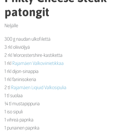
patongit
Neljälle
300 g naudan ulkofilettä
3 rkl oliiviöljyä
2 rkl Worcestershire-kastiketta
1 rkl
Rajamäen Valkoviinietikkaa
1 rkl dijon-sinappia
1 rkl fariinisokeria
2 tl
Rajamäen Liqiuid Valkosipulia
1 tl suolaa
¼ tl mustapippuria
1 iso sipuli
1 vihreä paprika
1 punainen paprika