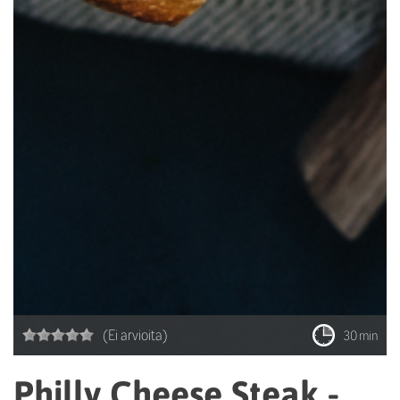
(Ei arvioita)
30 min
Philly Cheese Steak -