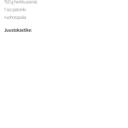
150 g herkkusieniä
1 iso patonki
ruohosipulia
Juustokastike:
2 rkl voita
1 rkl vehnäjauhoja
1 ½ dl maitoa
1 tl dijon-sinappia
1 tl Worcestershire-kastiketta
¼ tl muskottipähkinää
100 g mozzarellaraastetta
suolaa
Leikkaa ulkofile ohuiksi siivuiksi. Sekoita keskenään oliiviöljy,
Worcestershire-kastike, valkoviinietikka, dijon-sinappi, fariinisokeri,
Liquid Valkosipuli, suola ja mustapippuri. Sekoita kastike
ulkofilesiivujen joukkoon.