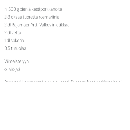
n. 500 g pieniä kesäporkkanoita
2-3 oksaa tuoretta rosmariinia
2 dl Rajamäen Yrtti-Valkoviinietikkaa
2 dl vettä
1 dl sokeria
0,5 tl suolaa
Viimeistelyyn:
oliiviöljyä
Pese porkkanat erittäin huolellisesti. Puhtaita kesäporkkanoita ei
ole tarpeen kuoria, mutta jos käytät talviporkkanoita, niin kuori ne
ja paloittele sopivan kokoisiksi tikuiksi. Asettele porkkanat 1 litran
vetoiseen puhtaaseen lasipurkkiin, sujauta purkkiin myös
rosmariinin oksat. Mittaa kattilaan viinietikka, vesi, sokeri ja suola.
Kuumenna kiehuvaksi niin, että sokeri sulaa liemeen. Jäähdytä ja
kaada lämmin pikkelöintiliemi purkkiin porkkanoiden päälle. Sulje