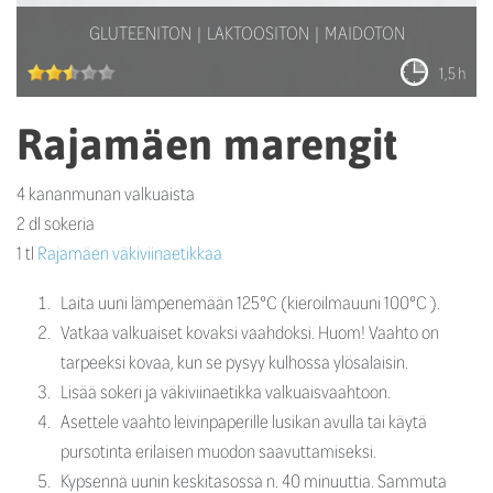
GLUTEENITON
LAKTOOSITON
MAIDOTON
1,5 h
Rajamäen marengit
4 kananmunan valkuaista
2 dl sokeria
1 tl
Rajamäen väkiviinaetikkaa
Laita uuni lämpenemään 125°C (kieroilmauuni 100°C ).
Vatkaa valkuaiset kovaksi vaahdoksi. Huom! Vaahto on
tarpeeksi kovaa, kun se pysyy kulhossa ylösalaisin.
Lisää sokeri ja väkiviinaetikka valkuaisvaahtoon.
Asettele vaahto leivinpaperille lusikan avulla tai käytä
pursotinta erilaisen muodon saavuttamiseksi.
Kypsennä uunin keskitasossa n. 40 minuuttia. Sammuta