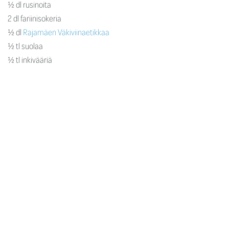
½ dl rusinoita
2 dl fariinisokeria
½ dl
Rajamäen Väkiviinaetikkaa
½ tl suolaa
½ tl inkivääriä
½ tl currya
Pilko puhdistetut raparperit paksupohjaiseen kattilaan, lisää vesi ja
keitä hiljalleen, kunnes raparperi soseutuut. Hienonna sipuli ja
chilipalko. Kuutioi paprika pieniksi paloiksi. Lisää ne sekä rusinat,
etikka ja kaikki mausteet keitokseen. Jatka keittämistä vielä noin
10 minuuttia. Kaada seos kuumana pieniin tölkkeihin. Sopii
liharuokien lisäkkeeksi.
Reseptissä käytetyt Rajamäen-