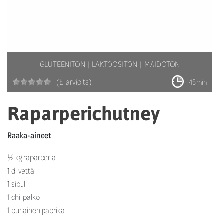
GLUTEENITON
LAKTOOSITON
MAIDOTON
(Ei arvioita)
45 min
Raparperichutney
Raaka-aineet
½ kg raparperia
1 dl vettä
1 sipuli
1 chilipalko
1 punainen paprika