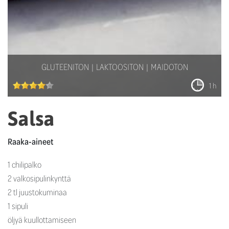
GLUTEENITON
LAKTOOSITON
MAIDOTON
1 h
Salsa
Raaka-aineet
1 chilipalko
2 valkosipulinkynttä
2 tl juustokuminaa
1 sipuli
öljyä kuullottamiseen