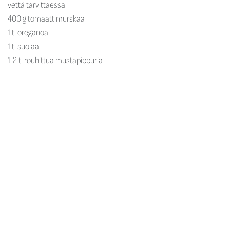
vettä tarvittaessa
400 g tomaattimurskaa
1 tl oreganoa
1 tl suolaa
1-2 tl rouhittua mustapippuria
1 dl
Rajamäen Väkiviinaetikkaa
Halkaise chili ja poista siitä siemenet. Leikkaa palko pieniksi
paloiksi. Hienonna sipulit. Kuumenna öljy kattilassa ja kuullota siinä
chilipaloja, hienonnettuja sipuleita ja juustokuminaa. Lisää muut
aineet ja vesi tarvittaessa. Keitä hiljalleen kunnes kasvikset ovat
pehmeitä. Voit soseuttaa salsan halutessasi tasaiseksi soseeksi.
Purkita ja säilytä kylmässä. Tarjoa esim. tortillojen lisäkkeenä.
Reseptissä käytetyt Rajamäen-