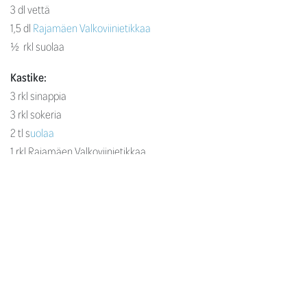
3 dl vettä
1,5 dl
Rajamäen Valkoviinietikkaa
½ rkl suolaa
Kastike:
3 rkl sinappia
3 rkl sokeria
2 tl s
uolaa
1 rkl Rajamäen Valkoviinietikkaa
3/4 dl vettä
0,5 dl öljyä
hienonnettua tilliä
Leikkaa silakkafileet kahtia pituussuunnassa tai jätä ne
kokonaisiksi. Sekoita etikkaliemi ja kaada se silakoiden päälle.
Anna silakoiden olla liemessä 3 tuntia ja valuta liemi pois. Valmista
kastike sekoittamalla sinapin joukkoon muut aineet reseptin