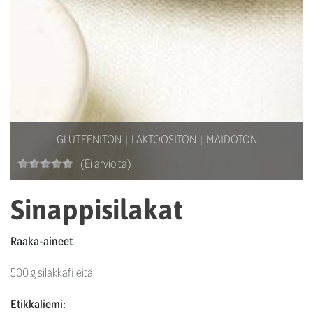
GLUTEENITON
LAKTOOSITON
MAIDOTON
(Ei arvioita)
Sinappisilakat
Raaka-aineet
500 g silakkafileitä
Etikkaliemi: