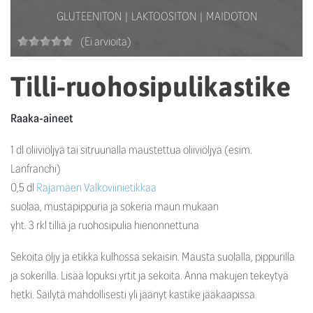
GLUTEENITON
LAKTOOSITON
MAIDOTON
(Ei arvioita)
Tilli-ruohosipulikastike
Raaka-aineet
1 dl oliiviöljyä tai sitruunalla maustettua oliiviöljyä (esim.
Lanfranchi)
0,5 dl
Rajamäen Valkoviinietikkaa
suolaa, mustapippuria ja sokeria maun mukaan
yht. 3 rkl tilliä ja ruohosipulia hienonnettuna
Sekoita öljy ja etikka kulhossa sekaisin. Mausta suolalla, pippurilla
ja sokerilla. Lisää lopuksi yrtit ja sekoita. Anna makujen tekeytyä
hetki. Säilytä mahdollisesti yli jäänyt kastike jääkaapissa
kannellisessa purkissa tai pullossa, kastike säilyy 3-4 päivää.