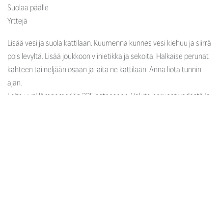
Suolaa päälle
Yrttejä
Lisää vesi ja suola kattilaan. Kuumenna kunnes vesi kiehuu ja siirrä
pois levyltä. Lisää joukkoon viinietikka ja sekoita. Halkaise perunat
kahteen tai neljään osaan ja laita ne kattilaan. Anna liota tunnin
ajan.
Laita uuni lämpemeään 225 asteeseen. Valuta perunat vedestä ja
painele niitä talouspaperilla kuivaksi. Sekoita joukkoon oliiviöljy ja
maissitärkkelys. Levitä perunat tasaisesti leivinpaperilla vuoratulle
uunipellille. Ripottele päälle suolaa ja kuivattuja yrttejä, kuten
rosmariinia. Paista 40-60min riippuen kuinka suuret perunat ovat.
Kun peruna on pehmeää haarukalla kokeiltaessa, se on kypsää.
Sitruunahummus
2tlk kikherneitä
2rkl tahinia