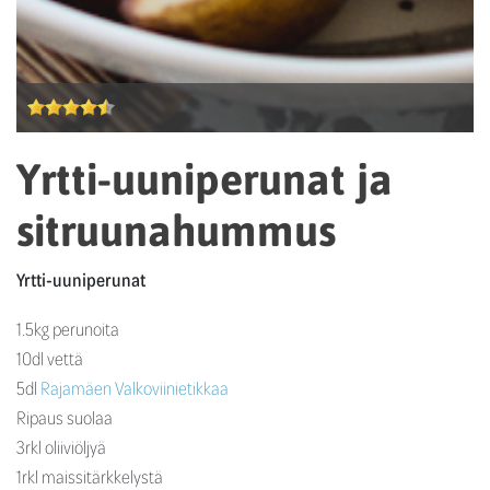
Yrtti-uuniperunat ja
sitruunahummus
Yrtti-uuniperunat
1.5kg perunoita
10dl vettä
5dl
Rajamäen Valkoviinietikkaa
Ripaus suolaa
3rkl oliiviöljyä
1rkl maissitärkkelystä