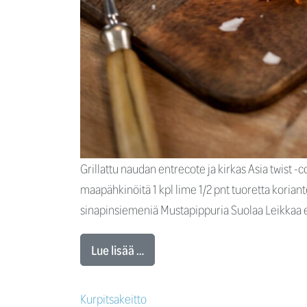
Grillattu naudan entrecote ja kirkas Asia twist -c
maapähkinöitä 1 kpl lime 1/2 pnt tuoretta koriant
sinapinsiemeniä Mustapippuria Suolaa Leikkaa ent
Lue lisää …
Kurpitsakeitto