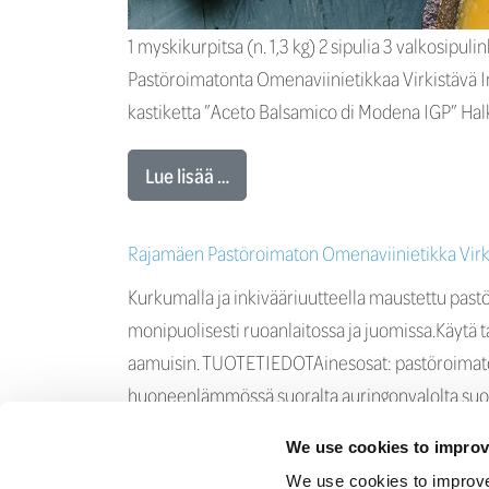
1 myskikurpitsa (n. 1,3 kg) 2 sipulia 3 valkosipuli
Pastöroimatonta Omenaviinietikkaa Virkistävä 
kastiketta ”Aceto Balsamico di Modena IGP” Halka
Lue lisää …
Rajamäen Pastöroimaton Omenaviinietikka Virk
Kurkumalla ja inkivääriuutteella maustettu past
monipuolisesti ruoanlaitossa ja juomissa.Käytä ta
aamuisin. TUOTETIEDOTAinesosat: pastöroimaton 
huoneenlämmössä suoralta auringonvalolta suojat
We use cookies to improv
Lue lisää …
We use cookies to improve