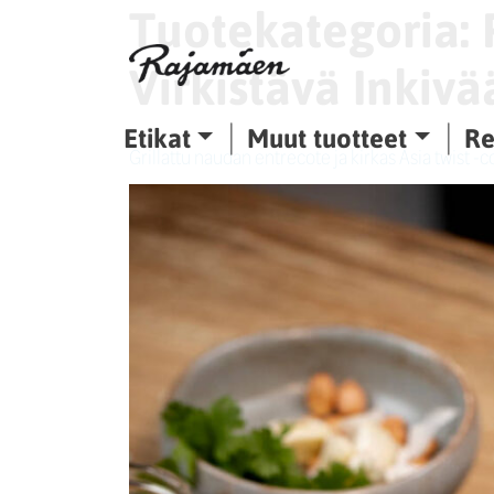
Tuotekategoria:
Siirry sisältöön
Virkistävä Inkiv
Etikat
Muut tuotteet
Re
Grillattu naudan entrecote ja kirkas Asia twist -