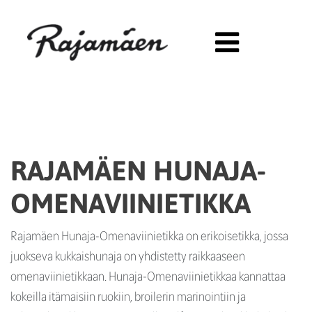
Siirry sisältöön
RAJAMÄEN HUNAJA-
OMENAVIINIETIKKA
Rajamäen Hunaja-Omenaviinietikka on erikoisetikka, jossa
juokseva kukkaishunaja on yhdistetty raikkaaseen
omenaviinietikkaan. Hunaja-Omenaviinietikkaa kannattaa
kokeilla itämaisiin ruokiin, broilerin marinointiin ja