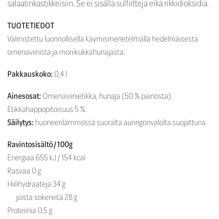
salaatinkastikkeisiin. Se ei sisällä sulfiitteja eikä rikkidioksidia.
TUOTETIEDOT
Valmistettu luonnollisella käymismenetelmällä hedelmäisestä
omenaviinistä ja monikukkahunajasta.
Pakkauskoko:
0,4 l.
Ainesosat:
Omenaviinietikka, hunaja (50 % painosta).
Etikkahappopitoisuus 5 %.
Säilytys:
huoneenlämmössä suoralta auringonvalolta suojattuna.
Ravintosisältö / 100g
Energiaa 655 kJ / 154 kcal
Rasvaa 0 g
Hiilihydraateja 34 g
joista sokereita 28 g
Proteiinia 0,5 g