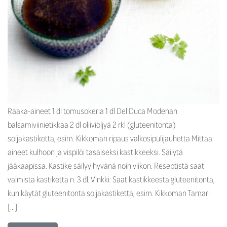
Raaka-aineet 1 dl tomusokeria 1 dl Del Duca Modenan
balsamiviinietikkaa 2 dl oliiviöljyä 2 rkl (gluteenitonta)
soijakastiketta, esim. Kikkoman ripaus valkosipulijauhetta Mittaa
aineet kulhoon ja vispilöi tasaiseksi kastikkeeksi. Säilytä
jääkaapissa. Kastike säilyy hyvänä noin viikon. Reseptistä saat
valmista kastiketta n. 3 dl. Vinkki: Saat kastikkeesta gluteenitonta,
kun käytät gluteenitonta soijakastiketta, esim. Kikkoman Tamari
[…]