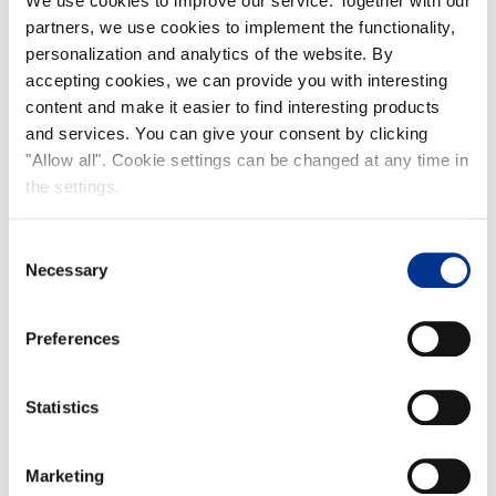
Päärynäsalaatti
We use cookies to improve our service. Together with our
partners, we use cookies to implement the functionality,
personalization and analytics of the website. By
accepting cookies, we can provide you with interesting
content and make it easier to find interesting products
and services. You can give your consent by clicking
"Allow all". Cookie settings can be changed at any time in
the settings.
Consent
Necessary
Selection
Preferences
Statistics
Marketing