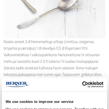
Raaka-aineet 3 dl hienonnettuja yrttejä (minttua, oreganoa,
timjamia ja persiljaa) 1 dl oliiviöljyä 0,5 dl Rajamäen Yrtti
Valkoviinietikkaa 1 valkosipulinkynsi hienonnettuna ½ sitruunan
mehu ja raastettu kuori 2-3 tl sokeria 1 tl suolaa mustapippuria
Sekoita kaikki ainekset kulhossa hyvin sekaisin. Anna makujen
tekeytyä jääkaapissa noin tunnin ajan. Tarjoa esim. grillatun lihan,
kalan tai makkaran kaverina. […]
Lue lisää …
We use cookies to improve our service