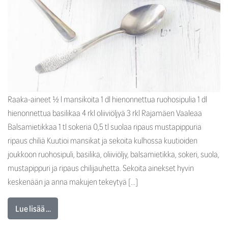
Raaka-aineet ½ l mansikoita 1 dl hienonnettua ruohosipulia 1 dl
hienonnettua basilikaa 4 rkl oliiviöljyä 3 rkl Rajamäen Vaaleaa
Balsamietikkaa 1 tl sokeria 0,5 tl suolaa ripaus mustapippuria
ripaus chiliä Kuutioi mansikat ja sekoita kulhossa kuutioiden
joukkoon ruohosipuli, basilika, oliiviöljy, balsamietikka, sokeri, suola,
mustapippuri ja ripaus chilijauhetta. Sekoita ainekset hyvin
keskenään ja anna makujen tekeytyä […]
Lue lisää …