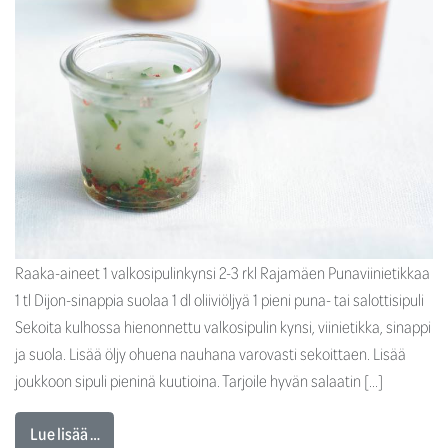
Raaka-aineet 1 valkosipulinkynsi 2-3 rkl Rajamäen Punaviinietikkaa
1 tl Dijon-sinappia suolaa 1 dl oliiviöljyä 1 pieni puna- tai salottisipuli
Sekoita kulhossa hienonnettu valkosipulin kynsi, viinietikka, sinappi
ja suola. Lisää öljy ohuena nauhana varovasti sekoittaen. Lisää
joukkoon sipuli pieninä kuutioina. Tarjoile hyvän salaatin […]
Lue lisää …