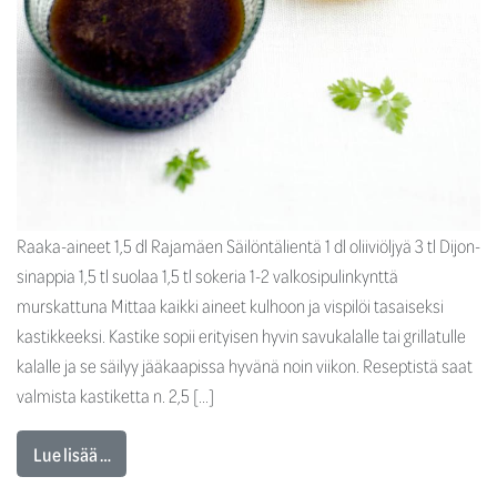
Raaka-aineet 1,5 dl Rajamäen Säilöntälientä 1 dl oliiviöljyä 3 tl Dijon-
sinappia 1,5 tl suolaa 1,5 tl sokeria 1-2 valkosipulinkynttä
murskattuna Mittaa kaikki aineet kulhoon ja vispilöi tasaiseksi
kastikkeeksi. Kastike sopii erityisen hyvin savukalalle tai grillatulle
kalalle ja se säilyy jääkaapissa hyvänä noin viikon. Reseptistä saat
valmista kastiketta n. 2,5 […]
Lue lisää …