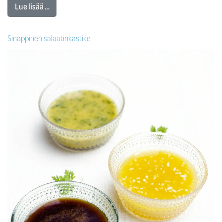
Lue lisää …
Sinappinen salaatinkastike