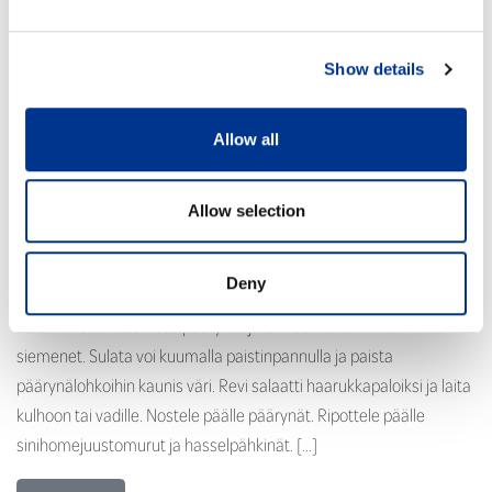
Show details
Allow all
Allow selection
Raaka-aineet 2-3 tuoretta päärynää 50 g sinihomejuustoa 1 dl
paahdettuja hasselpähkinöitä tai pinjansiemeniä nokare voita
Deny
vihreää salaattia Rajamäen Vaaleaa tai Sitruuna
Balsamikastiketta Pese päärynät ja leikkaa ne lohkoiksi. Poista
siemenet. Sulata voi kuumalla paistinpannulla ja paista
päärynälohkoihin kaunis väri. Revi salaatti haarukkapaloiksi ja laita
kulhoon tai vadille. Nostele päälle päärynät. Ripottele päälle
sinihomejuustomurut ja hasselpähkinät. […]