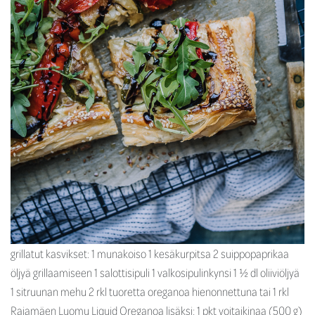
grillatut kasvikset: 1 munakoiso 1 kesäkurpitsa 2 suippopaprikaa
öljyä grillaamiseen 1 salottisipuli 1 valkosipulinkynsi 1 ½ dl oliiviöljyä
1 sitruunan mehu 2 rkl tuoretta oreganoa hienonnettuna tai 1 rkl
Rajamäen Luomu Liquid Oreganoa lisäksi: 1 pkt voitaikinaa (500 g)