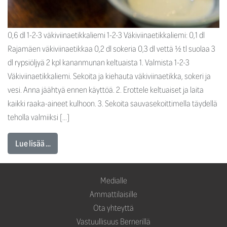
0,6 dl 1-2-3 väkiviinaetikkaliemi 1-2-3 Väkiviinaetikkaliemi: 0,1 dl
Rajamäen väkiviinaetikkaa 0,2 dl sokeria 0,3 dl vettä ½ tl suolaa 3
dl rypsiöljyä 2 kpl kananmunan keltuaista 1. Valmista 1-2-3
Väkiviinaetikkaliemi. Sekoita ja kiehauta väkiviinaetikka, sokeri ja
vesi. Anna jäähtyä ennen käyttöä. 2. Erottele keltuaiset ja laita
kaikki raaka-aineet kulhoon. 3. Sekoita sauvasekoittimella täydellä
teholla valmiiksi […]
Lue lisää …
Medialle
Ammattilaisille
Ota yhteyttä
Vastuullisuus Bernerillä