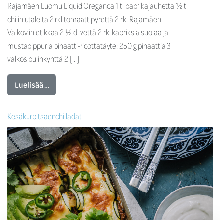
Rajamäen Luomu Liquid Oreganoa 1 tl paprikajauhetta ½ tl
chilihiutaleita 2 rkl tomaattipyrettä 2 rkl Rajamäen
Valkoviinietikkaa 2 ½ dl vettä 2 rkl kapriksia suolaa ja
mustapippuria pinaatti-ricottatäyte: 250 g pinaattia 3
valkosipulinkynttä 2 […]
Lue lisää …
Kesäkurpitsaenchilladat