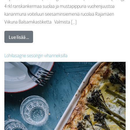
4 rkl ranskankermaa suolaa ja mustapippuria vuohenjuustoa
kananmuna voiteluun seesaminsiemeniä rucolaa Rajamäen
Viikuna Balsamikastiketta Valmista […]
Lue lisää …
Lohilasagne sesongin vihanneksilla