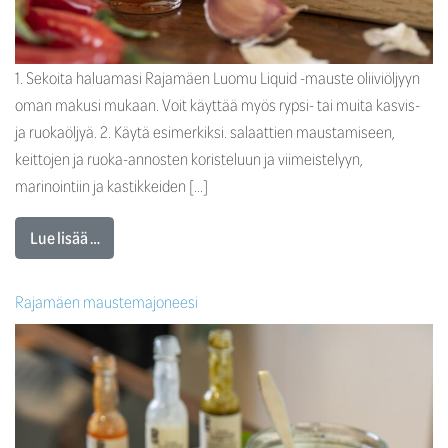
1. Sekoita haluamasi Rajamäen Luomu Liquid -mauste oliiviöljyyn
oman makusi mukaan. Voit käyttää myös rypsi- tai muita kasvis-
ja ruokaöljyä. 2. Käytä esimerkiksi. salaattien maustamiseen,
keittojen ja ruoka-annosten koristeluun ja viimeistelyyn,
marinointiin ja kastikkeiden […]
Lue lisää …
Rajamäen maustemajoneesi