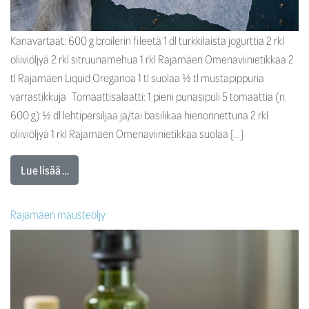
Kanavartaat: 600 g broilerin fileetä 1 dl turkkilaista jogurttia 2 rkl
oliiviöljyä 2 rkl sitruunamehua 1 rkl Rajamäen Omenaviinietikkaa 2
tl Rajamäen Liquid Oreganoa 1 tl suolaa ½ tl mustapippuria
varrastikkuja Tomaattisalaatti: 1 pieni punasipuli 5 tomaattia (n.
600 g) ½ dl lehtipersiljaa ja/tai basilikaa hienonnettuna 2 rkl
oliiviöljyä 1 rkl Rajamäen Omenaviinietikkaa suolaa […]
Lue lisää …
Rajamäen mausteöljy