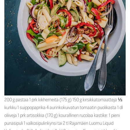
200 g pastaa 1 prk kikherneitä (175 g) 150 g kirsikkatomaatteja ⅓
kurkku 1 suippopaprika 4 aurinkokuivatun tomaatin puolikasta 1 dl
oliiveja 1 prk artisokkia (170 g) kourallinen rucolaa kastike: 1 pieni
punasipuli 1 valkosipulinkynsi tai 2 tl Rajamäen Luomu Liquid