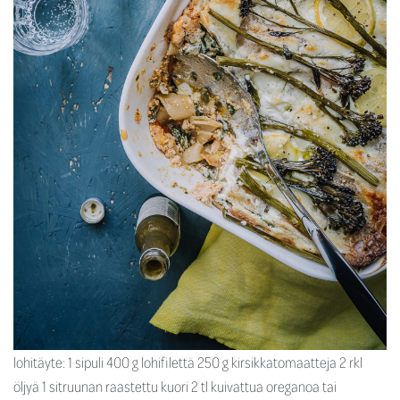
lohitäyte: 1 sipuli 400 g lohifilettä 250 g kirsikkatomaatteja 2 rkl
öljyä 1 sitruunan raastettu kuori 2 tl kuivattua oreganoa tai