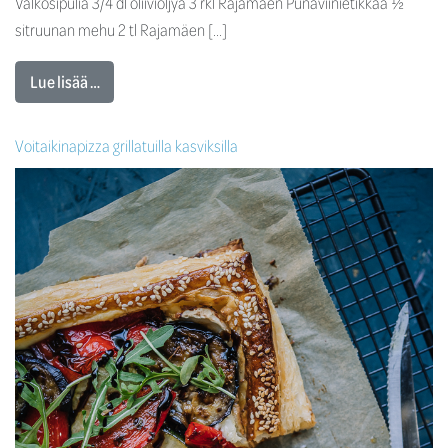
Valkosipulia 3/4 dl oliiviöljyä 3 rkl Rajamäen Punaviinietikkaa ½
sitruunan mehu 2 tl Rajamäen […]
Lue lisää …
Voitaikinapizza grillatuilla kasviksilla