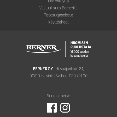
Ota yhteyttä
Vastuullisuus Bernerillä
Tietosuojaseloste
Käyttöehdot
BERNER OY
| Hitsaajankatu 24,­­
00810 Helsinki | Vaihde: 020 791 00
Seuraa meitä: