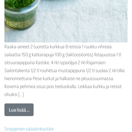
Raaka-aineet 2 tuoretta kurkkua 8 retiisiä 1 ruukku vihreää
salaattia 150 g katkarapuja 100 g (laktoositonta) fetajuustoa 1 tl
sitruunapippuria Kastike: 4 rkl rypsiöljyä 2 rkl Rajamäen
Säilöntälientä 1/2 tl rouhittua mustapippuria 1/2 tl suolaa 2 rkl tilliä
hienonnettuna Pese kurkut ja halkaise ne pituussuunnassa.
Koverra pehmeä sisus pois teelusikalla. Leikkaa kurkku ja retiisit
ohuiksi […]
Lue lisää …
Sinappinen salaatinkastike