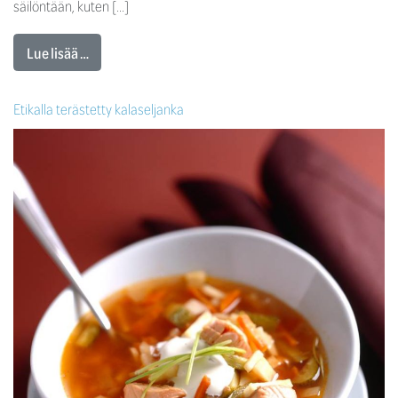
säilöntään, kuten […]
Lue lisää …
Etikalla terästetty kalaseljanka