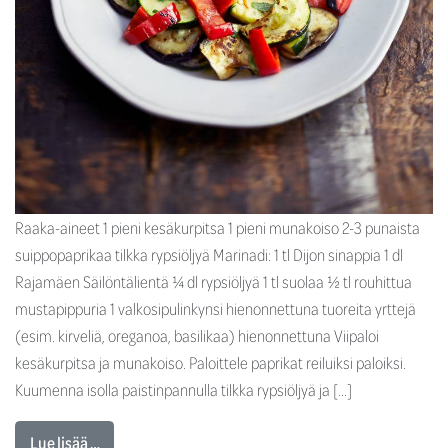
Raaka-aineet 1 pieni kesäkurpitsa 1 pieni munakoiso 2-3 punaista
suippopaprikaa tilkka rypsiöljyä Marinadi: 1 tl Dijon sinappia 1 dl
Rajamäen Säilöntälientä ¼ dl rypsiöljyä 1 tl suolaa ½ tl rouhittua
mustapippuria 1 valkosipulinkynsi hienonnettuna tuoreita yrttejä
(esim. kirveliä, oreganoa, basilikaa) hienonnettuna Viipaloi
kesäkurpitsa ja munakoiso. Paloittele paprikat reiluiksi paloiksi.
Kuumenna isolla paistinpannulla tilkka rypsiöljyä ja […]
Lue lisää …