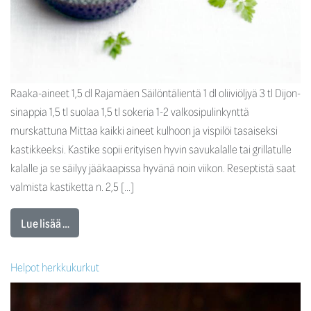
Raaka-aineet 1,5 dl Rajamäen Säilöntälientä 1 dl oliiviöljyä 3 tl Dijon-
sinappia 1,5 tl suolaa 1,5 tl sokeria 1-2 valkosipulinkynttä
murskattuna Mittaa kaikki aineet kulhoon ja vispilöi tasaiseksi
kastikkeeksi. Kastike sopii erityisen hyvin savukalalle tai grillatulle
kalalle ja se säilyy jääkaapissa hyvänä noin viikon. Reseptistä saat
valmista kastiketta n. 2,5 […]
Lue lisää …
Helpot herkkukurkut