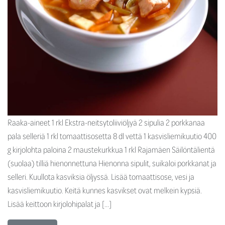
Raaka-aineet 1 rkl Ekstra-neitsytoliiviöljyä 2 sipulia 2 porkkanaa
pala selleriä 1 rkl tomaattisosetta 8 dl vettä 1 kasvisliemikuutio 400
g kirjolohta paloina 2 maustekurkkua 1 rkl Rajamäen Säilöntälientä
(suolaa) tilliä hienonnettuna Hienonna sipulit, suikaloi porkkanat ja
selleri. Kuullota kasviksia öljyssä. Lisää tomaattisose, vesi ja
kasvisliemikuutio. Keitä kunnes kasvikset ovat melkein kypsiä.
Lisää keittoon kirjolohipalat ja […]