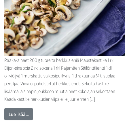
Raaka-aineet 200 g tuoreita herkkusieniä Maustekastike 1 rkl
Dijon-sinappia 2 rkl sokeria 1 rkl Rajamäen Säilöntälientä 1 dl
oliiviöljyä 1 murskattu valkosipulikynsi 1 tl rakuunaa ¼ tl suolaa
persiljaa Viipaloi puhdistetut herkkusienet. Sekoita kastike
lisäämällä sinapin joukkoon muut aineet koko ajan sekoittaen.
Kaada kastike herkkusieniviipaleille juuri ennen […]
Lue lisää …