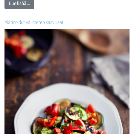
Lue lisää …
Marinoidut Välimeren kasvikset