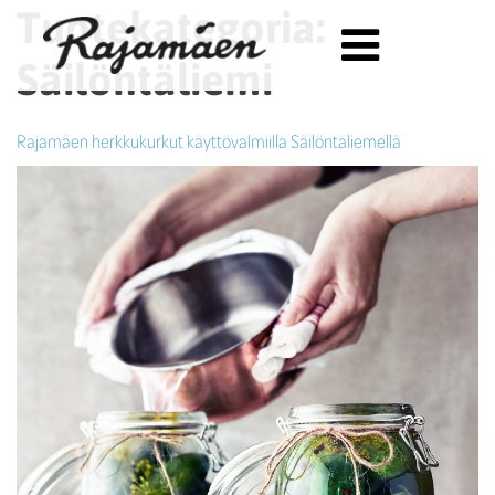
Tuotekategoria:
Siirry sisältöön
Säilöntäliemi
Rajamäen herkkukurkut käyttövalmiilla Säilöntäliemellä