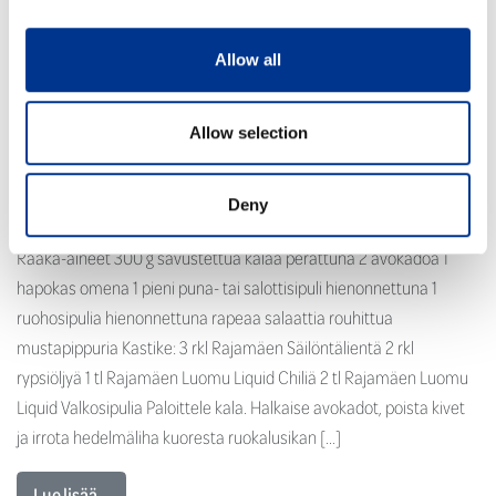
Allow all
Allow selection
Deny
Raaka-aineet 300 g savustettua kalaa perattuna 2 avokadoa 1
hapokas omena 1 pieni puna- tai salottisipuli hienonnettuna 1
ruohosipulia hienonnettuna rapeaa salaattia rouhittua
mustapippuria Kastike: 3 rkl Rajamäen Säilöntälientä 2 rkl
rypsiöljyä 1 tl Rajamäen Luomu Liquid Chiliä 2 tl Rajamäen Luomu
Liquid Valkosipulia Paloittele kala. Halkaise avokadot, poista kivet
ja irrota hedelmäliha kuoresta ruokalusikan […]
Lue lisää …