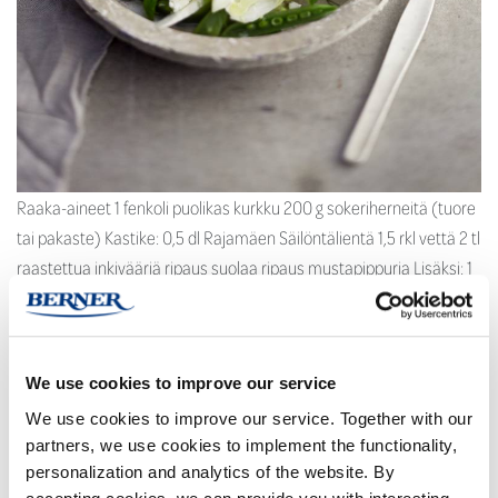
Raaka-aineet 1 fenkoli puolikas kurkku 200 g sokeriherneitä (tuore
tai pakaste) Kastike: 0,5 dl Rajamäen Säilöntälientä 1,5 rkl vettä 2 tl
raastettua inkivääriä ripaus suolaa ripaus mustapippuria Lisäksi: 1
kerä rapeaa salaattia (tai 1 pussi sekasalaattia) ½ verkko- tai
hunajameloni kuutioituna 100 g fetajuustoa paloina tuoretta
minttua Halkaise kurkku pituussuunnassa ja poista siemenet
We use cookies to improve our service
teelusikalla. Viipaloi […]
We use cookies to improve our service. Together with our
Lue lisää …
partners, we use cookies to implement the functionality,
personalization and analytics of the website. By