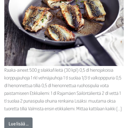
Raaka-aineet 500 g silakkafileitä (30 kpl) 0,5 dl hienojakoisia
korppujauhoja 1 rkl vehnäjauhoja 1 tl suolaa 1/3 tl valkopippuria 0,5
dl hienonnettua tilliä 0,5 dl hienonnettua ruohosipulia voita
paistamiseen Etikkaliemi: 1 dl Rajamäen Säilöntälientä 2 dl vettä 1
tl suolaa 2 punasipulia ohuina renkaina Lisäksi: muutama oksa
tuoretta tilliä Valmista ensin etikkaliemi. Mittaa kattilaan kaikki […]
Lue lisää …