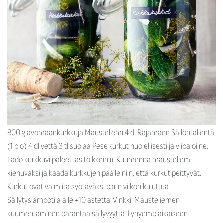
800 g avomaankurkkuja Mausteliemi 4 dl Rajamäen Säilöntälientä
(1 plo) 4 dl vettä 3 tl suolaa Pese kurkut huolellisesti ja viipaloi ne.
Lado kurkkuviipaleet lasitölkkeihin. Kuumenna mausteliemi
kiehuvaksi ja kaada kurkkujen päälle niin, että kurkut peittyvät.
Kurkut ovat valmiita syötäväksi parin viikon kuluttua.
Säilytyslämpötila alle +10 astetta. Vinkki: Mausteliemen
kuumentaminen parantaa säilyvyyttä. Lyhyempiaikaiseen