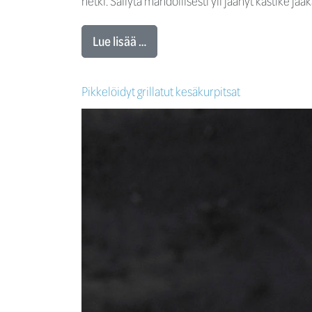
hetki. Säilytä mahdollisesti yli jäänyt kastike jää
Lue lisää …
Pikkelöidyt grillatut kesäkurpitsat