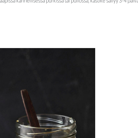
kaapissa kannellisessa purkissa tai pullossa, kastike säilyy 3-4 päiv