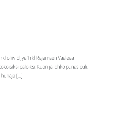
rkl oliiviöljyä 1 rkl Rajamäen Vaaleaa
koisiksi paloiksi. Kuori ja lohko punasipuli.
a hunaja […]