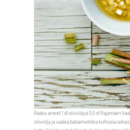
Raaka-aineet 1 dl oliiviöljyä 0,5 dl Rajamäen V
oliiviöljy ja vaalea balsamietikka kulhossa sekai