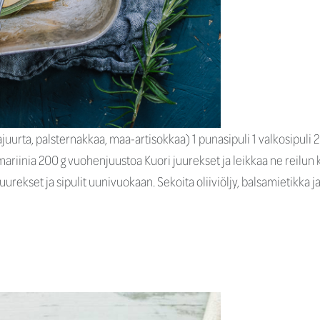
uurta, palsternakkaa, maa-artisokkaa) 1 punasipuli 1 valkosipuli 2 
ariinia 200 g vuohenjuustoa Kuori juurekset ja leikkaa ne reilun ko
uurekset ja sipulit uunivuokaan. Sekoita oliiviöljy, balsamietikka j