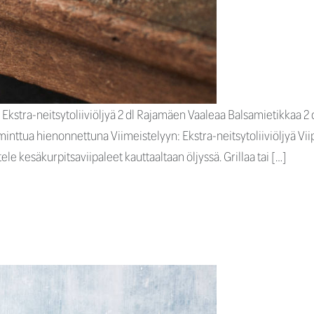
Ekstra-neitsytoliiviöljyä 2 dl Rajamäen Vaaleaa Balsamietikkaa 2 dl 
minttua hienonnettuna Viimeistelyyn: Ekstra-neitsytoliiviöljyä Viip
ittele kesäkurpitsaviipaleet kauttaaltaan öljyssä. Grillaa tai […]