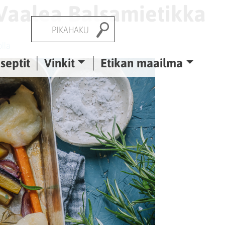
Vaalea Balsamietikka
Pikahaku
lla
septit
Vinkit
Etikan maailma