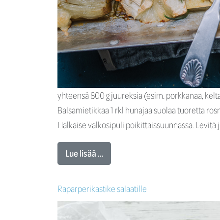
yhteensä 800 g juureksia (esim. porkkanaa, keltaj
Balsamietikkaa 1 rkl hunajaa suolaa tuoretta rosm
Halkaise valkosipuli poikittaissuunnassa. Levitä j
Lue lisää …
Raparperikastike salaatille