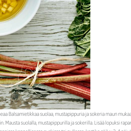
aaleaa Balsamietikkaa suolaa, mustapippuria ja sokeria maun mukaa
sin. Mausta suolalla, mustapippurilla ja sokerilla. Lisää lopuksi ra