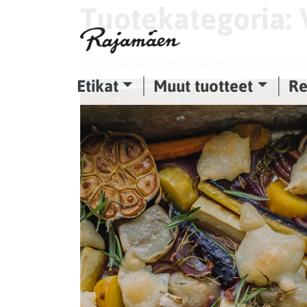
Tuotekategoria:
Siirry sisältöön
Paahdetut balsamietikkajuurekset vuohenjuusto
Etikat
Muut tuotteet
Re