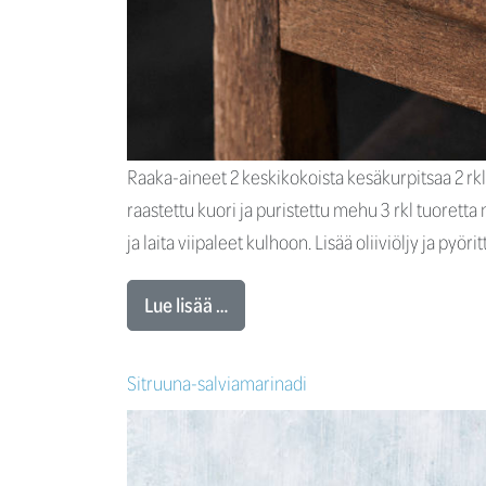
Raaka-aineet 2 keskikokoista kesäkurpitsaa 2 rkl 
raastettu kuori ja puristettu mehu 3 rkl tuoretta 
ja laita viipaleet kulhoon. Lisää oliiviöljy ja pyör
Lue lisää …
Sitruuna-salviamarinadi