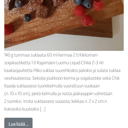
140 g tummaa suklaata 60 ml kermaa 2 tl Kikkoman-
soijakastiketta 1 tl Rajamäen Luomu Liquid Chiliä 2–3 rkl
kaakaojauhetta Pilko suklaa suurehkoiksi paloiksi ja sulata suklaa
vesihauteessa. Sekoita joukkoon kerma ja soijakastike sekä Chili.
Kaada suklaaseos tuorekelmulla vuorattuun vuokaan
(n. 10 x 10 cm), peitä kelmulla ja nosta jääkaappiin vähintään
2 tunniksi. Irrota suklaaseos vuoasta, leikkaa n. 2 x 2 cm:n
kokoisiksi kuutioiksi […]
Lue lisää …