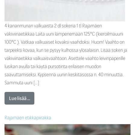
4 kananmunan valkuaista 2 dl sokeria 1 tl Rajamäen
väkiviinaetikkaa Laita uuni lämpenemään 125°C (kieroilmauuni
100°C ). Vatkaa valkuaiset kovaksi vaahdoksi. Huom! Vaahto on
tarpeeksi kovaa, kun se pysyy kulhossa ylösalaisin. Lisää sokeri ja
väkiviinaetikka valkuaisvaahtoon. Asettele vaahto leivinpaperille
lusikan avulla tai käytä pursotinta erilaisen muodon
saavuttamiseksi. Kypsennä uunin keskitasossa n. 40 minuuttia.
Sammuta uuni […]
Lue lisää …
Rajamäen etikkapiirakka