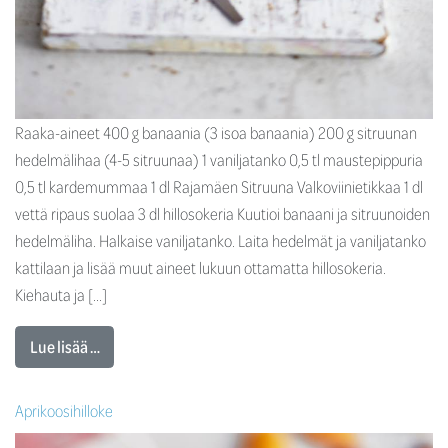
Raaka-aineet 400 g banaania (3 isoa banaania) 200 g sitruunan
hedelmälihaa (4-5 sitruunaa) 1 vaniljatanko 0,5 tl maustepippuria
0,5 tl kardemummaa 1 dl Rajamäen Sitruuna Valkoviinietikkaa 1 dl
vettä ripaus suolaa 3 dl hillosokeria Kuutioi banaani ja sitruunoiden
hedelmäliha. Halkaise vaniljatanko. Laita hedelmät ja vaniljatanko
kattilaan ja lisää muut aineet lukuun ottamatta hillosokeria.
Kiehauta ja […]
Lue lisää …
Aprikoosihilloke