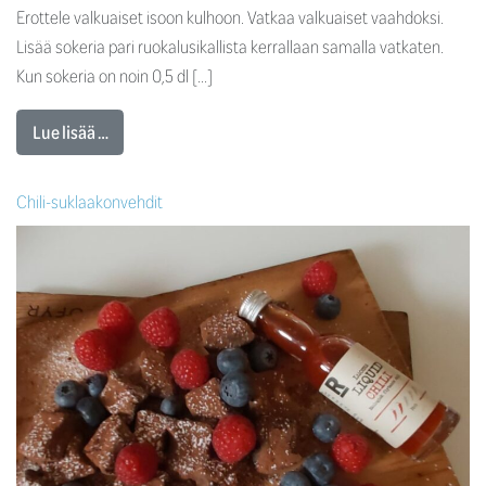
Erottele valkuaiset isoon kulhoon. Vatkaa valkuaiset vaahdoksi.
Lisää sokeria pari ruokalusikallista kerrallaan samalla vatkaten.
Kun sokeria on noin 0,5 dl […]
Lue lisää …
Chili-suklaakonvehdit