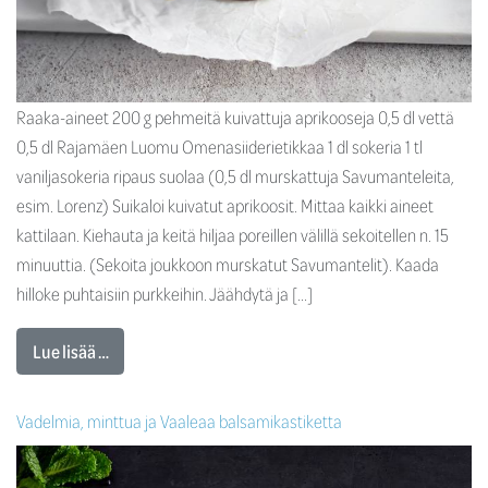
Raaka-aineet 200 g pehmeitä kuivattuja aprikooseja 0,5 dl vettä
0,5 dl Rajamäen Luomu Omenasiiderietikkaa 1 dl sokeria 1 tl
vaniljasokeria ripaus suolaa (0,5 dl murskattuja Savumanteleita,
esim. Lorenz) Suikaloi kuivatut aprikoosit. Mittaa kaikki aineet
kattilaan. Kiehauta ja keitä hiljaa poreillen välillä sekoitellen n. 15
minuuttia. (Sekoita joukkoon murskatut Savumantelit). Kaada
hilloke puhtaisiin purkkeihin. Jäähdytä ja […]
Lue lisää …
Vadelmia, minttua ja Vaaleaa balsamikastiketta