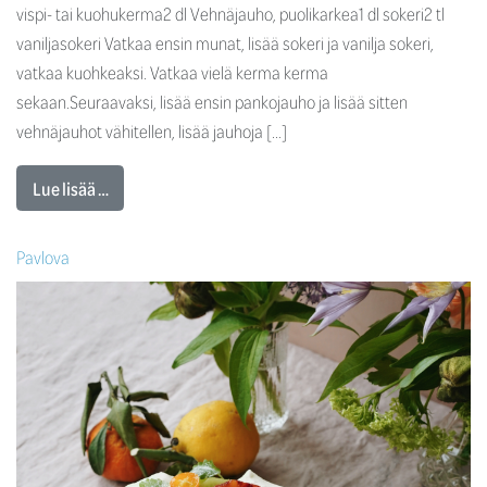
vispi- tai kuohukerma2 dl Vehnäjauho, puolikarkea1 dl sokeri2 tl
vaniljasokeri Vatkaa ensin munat, lisää sokeri ja vanilja sokeri,
vatkaa kuohkeaksi. Vatkaa vielä kerma kerma
sekaan.Seuraavaksi, lisää ensin pankojauho ja lisää sitten
vehnäjauhot vähitellen, lisää jauhoja […]
Lue lisää …
Pavlova