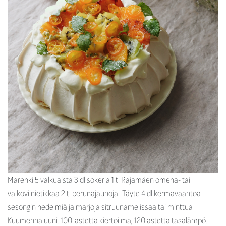
Marenki 5 valkuaista 3 dl sokeria 1 tl Rajamäen omena- tai
valkoviinietikkaa 2 tl perunajauhoja Täyte 4 dl kermavaahtoa
sesongin hedelmiä ja marjoja sitruunamelissaa tai minttua
Kuumenna uuni. 100-astetta kiertoilma, 120 astetta tasalämpö.