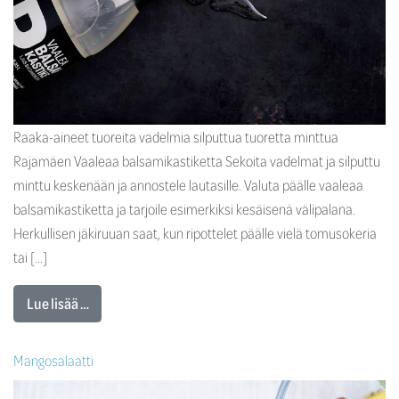
Raaka-aineet tuoreita vadelmia silputtua tuoretta minttua
Rajamäen Vaaleaa balsamikastiketta Sekoita vadelmat ja silputtu
minttu keskenään ja annostele lautasille. Valuta päälle vaaleaa
balsamikastiketta ja tarjoile esimerkiksi kesäisenä välipalana.
Herkullisen jäkiruuan saat, kun ripottelet päälle vielä tomusokeria
tai […]
Lue lisää …
Mangosalaatti