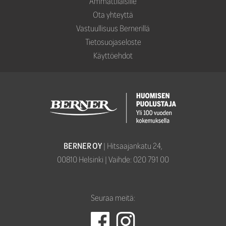
Ammattilaisille
Ota yhteyttä
Vastuullisuus Bernerillä
Tietosuojaseloste
Käyttöehdot
BERNER OY
| Hitsaajankatu 24,­­
00810 Helsinki | Vaihde: 020 791 00
Seuraa meitä: