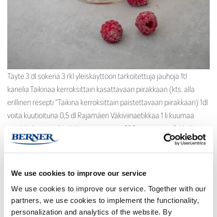
Täyte 3 dl sokeria 3 rkl yleiskäyttöön tarkoitettuja jauhoja 1tl
kanelia Taikinaa kerroksittain kasattavaan piirakkaan (kts. alla
erillinen resepti ”Taikina kerroksittain paistettavaan piirakkaan) 1dl
voita kuutioituna 0,5 dl Rajamäen Väkiviinaetikkaa 1 li kuumaa
vettä Valmistusohje 1. Kuumenna uuni 230 asteeseen. 2. Vatkaa
yhteen sokeri, jauhot ja muskottipähkinä. Laita seos sivuun
odottamaan käyttöä. 3. Rullaa taikina kevyesti […]
We use cookies to improve our service
Lue lisää …
We use cookies to improve our service. Together with our
partners, we use cookies to implement the functionality,
Keväinen seljankukka-pickle
personalization and analytics of the website. By