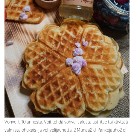
Vohvelit: 10 annosta. Voit tehdä vohvelit alusta asti itse tai käyttää
valmista ohukais- ja vohvelijauhetta. 2 Munaa2 dl Pankojauho2 dl