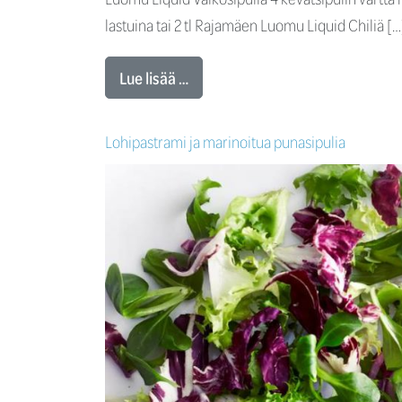
lastuina tai 2 tl Rajamäen Luomu Liquid Chiliä […
Lue lisää …
Lohipastrami ja marinoitua punasipulia