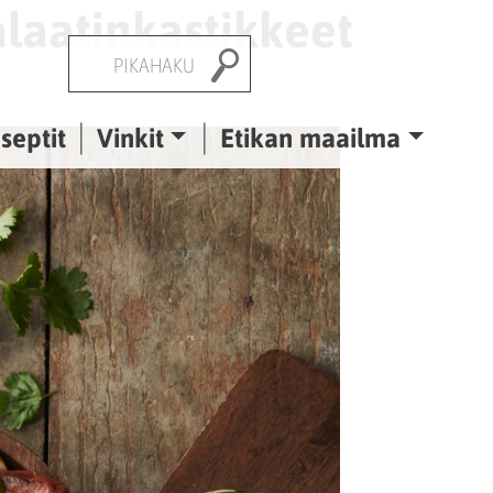
salaatinkastikkeet
Pikahaku
septit
Vinkit
Etikan maailma