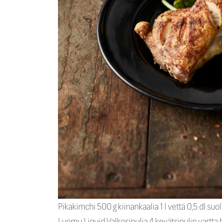
Pikakimchi 500 g kiinankaalia 1 l vettä 0,5 dl su
Luomu Liquid Valkosipulia 4 kevätsipulin vartta h