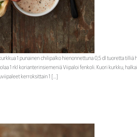
kurkkua 1 punainen chilipalko hienonnettuna 0,5 dl tuoretta tilli
 suolaa 1 rkl korianterinsiemeniä Viipaloi fenkoli. Kuori kurkku, hal
uviipaleet kerroksittain 1 […]