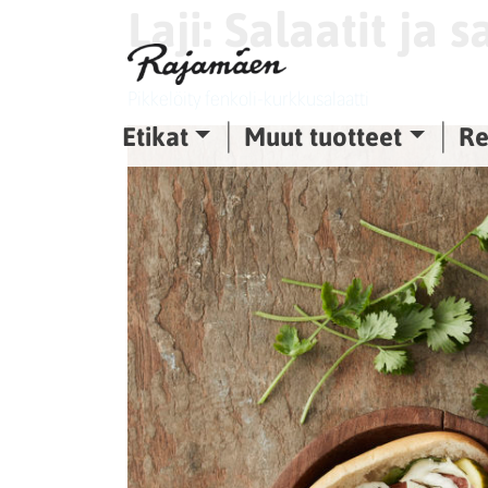
Laji:
Salaatit ja 
Siirry sisältöön
Pikkelöity fenkoli-kurkkusalaatti
Etikat
Muut tuotteet
Re