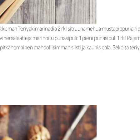
ikkoman Teriyakimarinadia 2 rkl sitruunamehua mustapippuria ripaus
ihersalaatteja marinoitu punasipuli: 1 pieni punasipuli 1 rkl Raj
tä pitkänomainen mahdollisimman siisti ja kaunis pala. Sekoita te