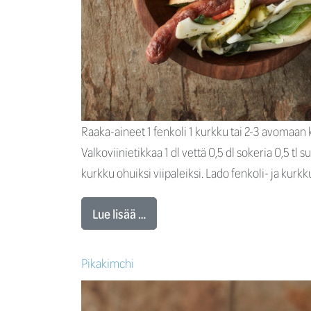
Raaka-aineet 1 fenkoli 1 kurkku tai 2-3 avomaan 
Valkoviinietikkaa 1 dl vettä 0,5 dl sokeria 0,5 tl
kurkku ohuiksi viipaleiksi. Lado fenkoli- ja kurkk
Lue lisää …
Pikakimchi