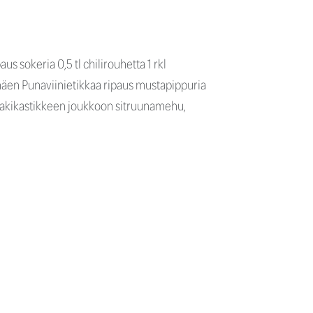
 sokeria 0,5 tl chilirouhetta 1 rkl
amäen Punaviinietikkaa ripaus mustapippuria
riyakikastikkeen joukkoon sitruunamehu,