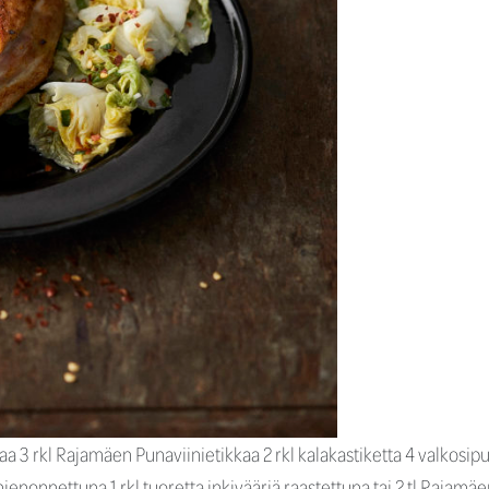
olaa 3 rkl Rajamäen Punaviinietikkaa 2 rkl kalakastiketta 4 valkosi
ienonnettuna 1 rkl tuoretta inkivääriä raastettuna tai 2 tl Rajamäen