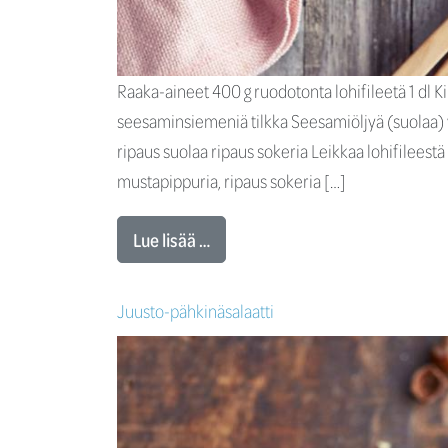
Raaka-aineet 400 g ruodotonta lohifileetä 1 dl K
seesaminsiemeniä tilkka Seesamiöljyä (suolaa) v
ripaus suolaa ripaus sokeria Leikkaa lohifilees
mustapippuria, ripaus sokeria […]
Lue lisää …
Juusto-pähkinäsalaatti