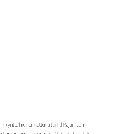
pulinkynttä hienonnettuna tai 1 tl Rajamäen
 Luomu Liquid Inkivääriä 2 tl kuivattua chiliä