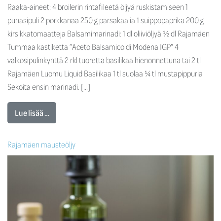
Raaka-aineet: 4 broilerin rintafileetä öljyä ruskistamiseen 1
punasipuli 2 porkkanaa 250 g parsakaalia 1 suippopaprika 200 g
kirsikkatomaatteja Balsamimarinadi: 1 dl oliiviöljyä ½ dl Rajamäen
Tummaa kastiketta ”Aceto Balsamico di Modena IGP” 4
valkosipulinkynttä 2 rkl tuoretta basilikaa hienonnettuna tai 2 tl
Rajamäen Luomu Liquid Basilikaa 1 tl suolaa ¼ tl mustapippuria
Sekoita ensin marinadi. […]
Lue lisää …
Rajamäen mausteöljy