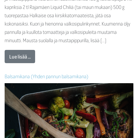
kapriksia 2 tl Rajamäen Liquid Chiliä (tai maun mukaan) 500 g
tuorepastaa Halkaise osa kirsikkatomaateista, jätä osa
kokonaisiksi. Kuori ja hienonna valkosipulinkynnet. Kuumenna öljy
pannulla ja kuullota tomaatteja ja valkosipuleita muutama
minuutti. Mausta suolalla ja mustapippurilla, lisää […]
Lue lisää …
Balsamikana (Yhden pannun balsamikana)