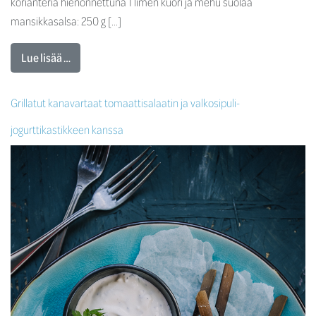
korianteria hienonnettuna 1 limen kuori ja mehu suolaa
mansikkasalsa: 250 g […]
Lue lisää …
Grillatut kanavartaat tomaattisalaatin ja valkosipuli-
jogurttikastikkeen kanssa