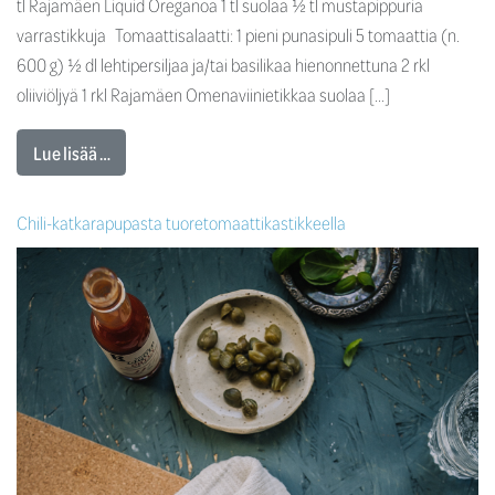
tl Rajamäen Liquid Oreganoa 1 tl suolaa ½ tl mustapippuria
varrastikkuja Tomaattisalaatti: 1 pieni punasipuli 5 tomaattia (n.
600 g) ½ dl lehtipersiljaa ja/tai basilikaa hienonnettuna 2 rkl
oliiviöljyä 1 rkl Rajamäen Omenaviinietikkaa suolaa […]
Lue lisää …
Chili-katkarapupasta tuoretomaattikastikkeella