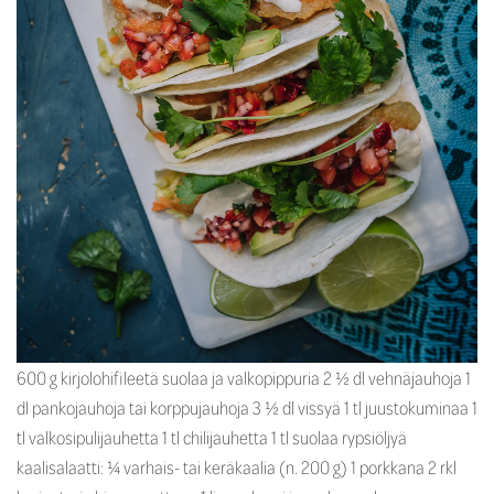
600 g kirjolohifileetä suolaa ja valkopippuria 2 ½ dl vehnäjauhoja 1
dl pankojauhoja tai korppujauhoja 3 ½ dl vissyä 1 tl juustokuminaa 1
tl valkosipulijauhetta 1 tl chilijauhetta 1 tl suolaa rypsiöljyä
kaalisalaatti: ¼ varhais- tai keräkaalia (n. 200 g) 1 porkkana 2 rkl