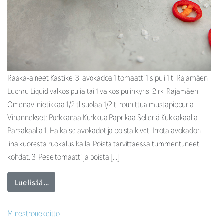
Raaka-aineet Kastike: 3 avokadoa 1 tomaatti 1 sipuli 1 tl Rajamäen
Luomu Liquid valkosipulia tai 1 valkosipulinkynsi 2 rkl Rajamäen
Omenaviinietikkaa 1/2 tl suolaa 1/2 tl rouhittua mustapippuria
Vihannekset: Porkkanaa Kurkkua Paprikaa Selleriä Kukkakaalia
Parsakaalia 1. Halkaise avokadot ja poista kivet. Irrota avokadon
liha kuoresta ruokalusikalla. Poista tarvittaessa tummentuneet
kohdat. 3. Pese tomaatti ja poista […]
Lue lisää …
Minestronekeitto