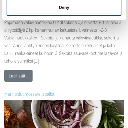
Deny
0,6 dl 1-2-3 väkiviinaetikkaliemi 1-2-3 Väkiviinaetikkaliemi: 0,1 dl
Rajamäen väkiviinaetikkaa 0,2 dl sokeria 0,3 dl vettä ½ tl suolaa 3
dl rypsiöljyä 2 kpl kananmunan keltuaista 1. Valmista 1-2-3
Väkiviinaetikkaliemi. Sekoita ja kiehauta väkiviinaetikka, sokeri ja
vesi. Anna jäähtyä ennen käyttöä. 2. Erottele keltuaiset ja laita
kaikki raaka-aineet kulhoon. 3. Sekoita sauvasekoittimella täydellä
teholla valmiiksi […]
Lue lisää …
Marinoidut mozzarellapallot