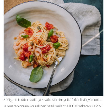
500 g kirsikkatomaatteja 4 valkosipulinkynttä 1 rkl oliiviöljyä suolaa
ja mustapippuria kourallinen basilikanlehtiä 180 g katkarapuja 2 rkl