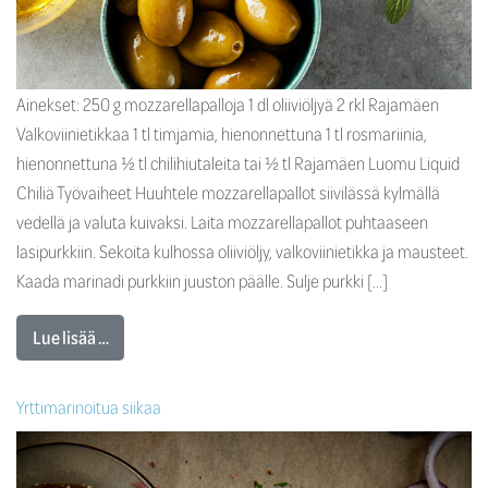
Ainekset: 250 g mozzarellapalloja 1 dl oliiviöljyä 2 rkl Rajamäen
Valkoviinietikkaa 1 tl timjamia, hienonnettuna 1 tl rosmariinia,
hienonnettuna ½ tl chilihiutaleita tai ½ tl Rajamäen Luomu Liquid
Chiliä Työvaiheet Huuhtele mozzarellapallot siivilässä kylmällä
vedellä ja valuta kuivaksi. Laita mozzarellapallot puhtaaseen
lasipurkkiin. Sekoita kulhossa oliiviöljy, valkoviinietikka ja mausteet.
Kaada marinadi purkkiin juuston päälle. Sulje purkki […]
Lue lisää …
Yrttimarinoitua siikaa