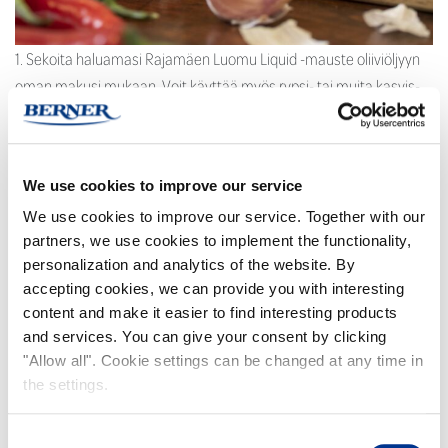
1. Sekoita haluamasi Rajamäen Luomu Liquid -mauste oliiviöljyyn
oman makusi mukaan. Voit käyttää myös rypsi- tai muita kasvis-
ja ruokaöljyä. 2. Käytä esimerkiksi. salaattien maustamiseen,
keittojen ja ruoka-annosten koristeluun ja viimeistelyyn,
marinointiin ja kastikkeiden […]
We use cookies to improve our service
Lue lisää …
We use cookies to improve our service. Together with our
partners, we use cookies to implement the functionality,
personalization and analytics of the website. By
Rajamäen maustemajoneesi
accepting cookies, we can provide you with interesting
content and make it easier to find interesting products
and services. You can give your consent by clicking
"Allow all". Cookie settings can be changed at any time in
the settings.
Consent