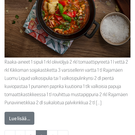
Raaka-aineet 1 sipuli 1 rkl oliiviöljyä 2 rkl tomaattipyreetä 1 l vettä 2
rkl Kikkoman soijakastiketta 3 varsisellerin vartta 1 tl Rajamäen
Luomu Liquid valkosipulia tai 1 valkosipulinkynsi 2 dl pientä
kuviopastaa 1 punainen paprika kuutioina 1 tlk valkoisia papuja
tomaattikastikkeessa 1 tl rouhittua mustapippuria 2 rkl Rajamäen
Punaviinietikkaa 2 dl suikaloitua palvikinkkua 2 tl […]
Lue lisää …