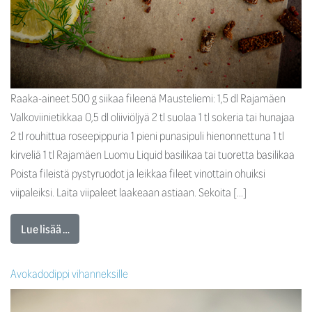
Raaka-aineet 500 g siikaa fileenä Mausteliemi: 1,5 dl Rajamäen
Valkoviinietikkaa 0,5 dl oliiviöljyä 2 tl suolaa 1 tl sokeria tai hunajaa
2 tl rouhittua roseepippuria 1 pieni punasipuli hienonnettuna 1 tl
kirveliä 1 tl Rajamäen Luomu Liquid basilikaa tai tuoretta basilikaa
Poista fileistä pystyruodot ja leikkaa fileet vinottain ohuiksi
viipaleiksi. Laita viipaleet laakeaan astiaan. Sekoita […]
Lue lisää …
Avokadodippi vihanneksille