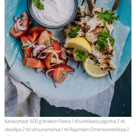
Kanavartaat: 600 g broilerin fileetä 1 dl turkkilaista jogurttia 2 rkl
oliiviöljyä 2 rkl sitruunamehua 1 rkl Rajamäen Omenaviinietikkaa 2