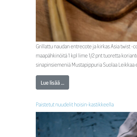
Grillattu naudan entrecote ja kirkas Asia twist -c
maapähkinöitä 1 kpl lime 1/2 pnt tuoretta koriant
sinapinsiemeniä Mustapippuria Suolaa Leikkaa ent
Lue lisää …
Paistetut nuudelit hoisin-kastikkeella