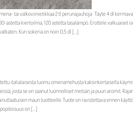
 omena- tai valkoviinietikkaa 2 tl perunajauhoja Täyte 4 dl kerma
astetta kiertoilma, 120 astetta tasalämpö. Erottele valkuaiset is
 vatkaten. Kun sokeria on noin 0,5 dl […]
ettu italialaisesta luomu omenamehusta kaksinkertaisella käy
eissä, josta se on saanut luonnolliset metsän ja puun aromit. Raj
ainutlaatuisen maun tuotteelle. Tuote on ravistettava ennen käyttöä
popitoisuus on […]