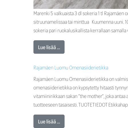
Marenki 5 valkuaista 3 dl sokeria 1 tl Rajamäen
sitruunamelissaa tai minttua Kuumenna uuni. 100-
sokeria pari ruokalusikallista kerrallaan samalla
Lue lisää …
Rajamäen Luomu Omenasiiderietikka
Rajamäen Luomu Omenasiiderietikka on valmist
omenasiiderietikka on kypsytetty hitaasti tynnyr
vitamiinirikkaan sakan ”the mother”, joka antaa 
tuotteeseen tasaisesti. TUOTETIEDOT Etikkahap
Lue lisää …