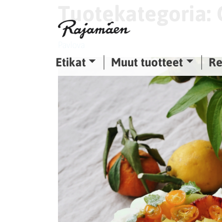
Tuotekategoria:
Siirry sisältöön
Pavlova
Etikat
Muut tuotteet
Re