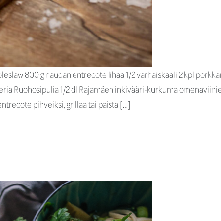
oleslaw 800 g naudan entrecote lihaa 1/2 varhaiskaali 2 kpl porkkana
eria Ruohosipulia 1/2 dl Rajamäen inkivääri-kurkuma omenaviinietikk
recote pihveiksi, grillaa tai paista […]