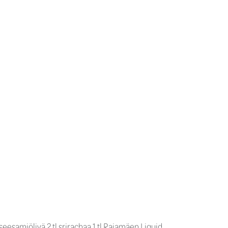
 seesamiöljyä 2 tl srirachaa 1 tl Rajamäen Liquid