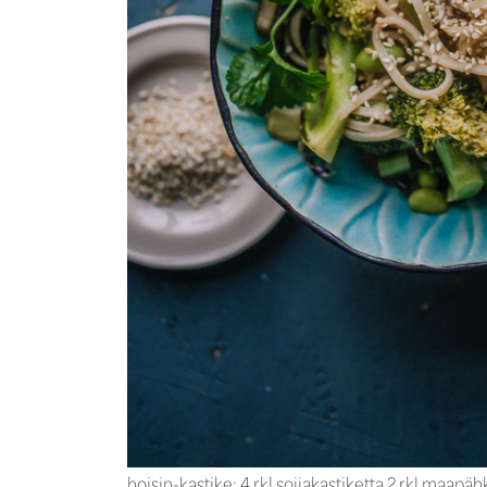
hoisin-kastike: 4 rkl soijakastiketta 2 rkl maapäh