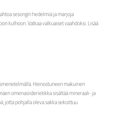
vaahtoa sesongin hedelmiä ja marjoja
oon kulhoon. Vatkaa valkuaiset vaahdoksi. Lisää
mismenetelmällä. Hienostuneen makuinen
amäen omenasiiderietikka sisältää mineraali- ja
, jotta pohjalla oleva sakka sekoittuu