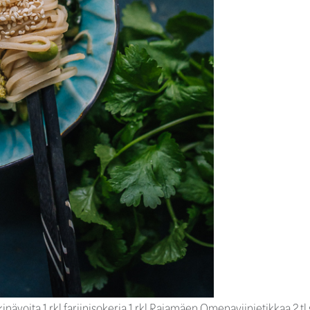
kinävoita 1 rkl fariinisokeria 1 rkl Rajamäen Omenaviinietikkaa 2 tl