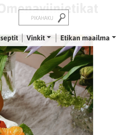
Omenaviinietikat
Pikahaku
septit
Vinkit
Etikan maailma