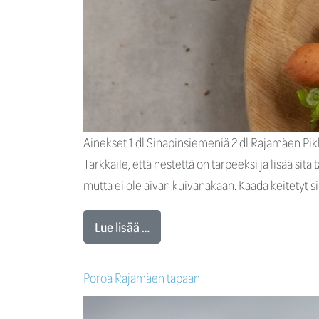
Ainekset 1 dl Sinapinsiemeniä 2 dl Rajamäen Pikke
Tarkkaile, että nestettä on tarpeeksi ja lisää sitä
mutta ei ole aivan kuivanakaan. Kaada keitetyt 
Lue lisää …
Poroa Rajamäen tapaan