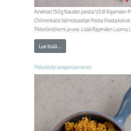
Ainekset 150 g Naudan paistia 1/3 dl Rajamäen Pi
Chilirenkaita Valmistusohje Poista lihasta kalvot j
Pikkelöintiliemi ja vesi. Lisää Rajamäen Luomu Li
Lue lisää …
Pikkelöidyt sinapinsiemenet