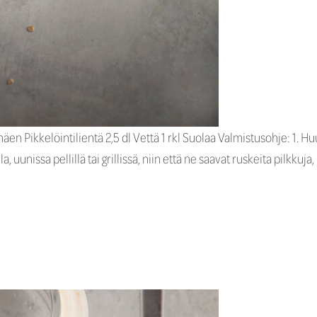
mäen Pikkelöintilientä 2,5 dl Vettä 1 rkl Suolaa Valmistusohje: 1. Huu
 uunissa pellillä tai grillissä, niin että ne saavat ruskeita pilkkuj