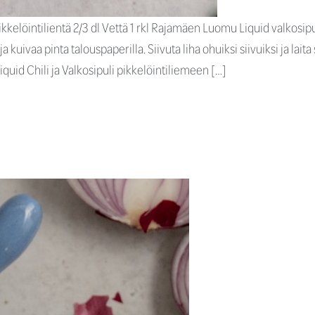
kkelöintilientä 2/3 dl Vettä 1 rkl Rajamäen Luomu Liquid valkosip
a kuivaa pinta talouspaperilla. Siivuta liha ohuiksi siivuiksi ja lai
quid Chili ja Valkosipuli pikkelöintiliemeen […]