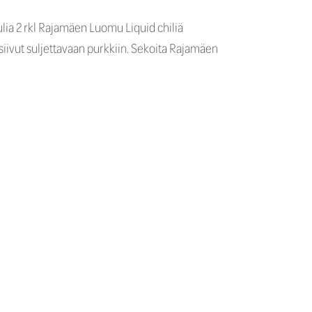
ulia 2 rkl Rajamäen Luomu Liquid chiliä
ta siivut suljettavaan purkkiin. Sekoita Rajamäen