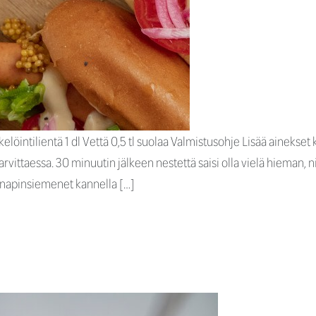
löintilientä 1 dl Vettä 0,5 tl suolaa Valmistusohje Lisää ainekset 
 tarvittaessa. 30 minuutin jälkeen nestettä saisi olla vielä hieman, 
sinapinsiemenet kannella […]