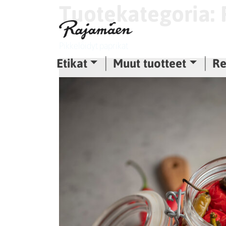
Tuotekategoria:
Siirry sisältöön
Pikkelöidyt paprikat
Etikat
Muut tuotteet
Re