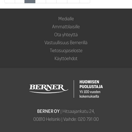
Medialle
Ammattilaisille
Ota yhteyttä
Vastuullisuus Bernerillä
Tietosuojaseloste
Käyttöehdot
BERNER OY
| Hitsaajankatu 24,­­
00810 Helsinki | Vaihde: 020 791 00