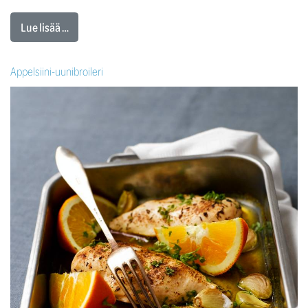
Lue lisää …
Appelsiini-uunibroileri