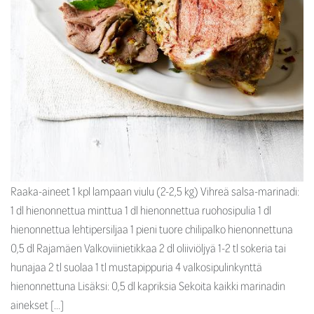
Raaka-aineet 1 kpl lampaan viulu (2-2,5 kg) Vihreä salsa-marinadi:
1 dl hienonnettua minttua 1 dl hienonnettua ruohosipulia 1 dl
hienonnettua lehtipersiljaa 1 pieni tuore chilipalko hienonnettuna
0,5 dl Rajamäen Valkoviinietikkaa 2 dl oliiviöljyä 1-2 tl sokeria tai
hunajaa 2 tl suolaa 1 tl mustapippuria 4 valkosipulinkynttä
hienonnettuna Lisäksi: 0,5 dl kapriksia Sekoita kaikki marinadin
ainekset […]