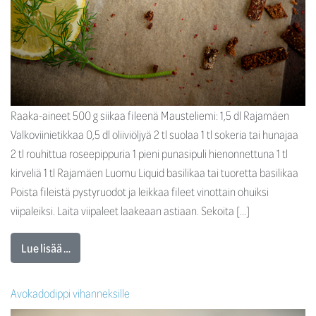
Raaka-aineet 500 g siikaa fileenä Mausteliemi: 1,5 dl Rajamäen
Valkoviinietikkaa 0,5 dl oliiviöljyä 2 tl suolaa 1 tl sokeria tai hunajaa
2 tl rouhittua roseepippuria 1 pieni punasipuli hienonnettuna 1 tl
kirveliä 1 tl Rajamäen Luomu Liquid basilikaa tai tuoretta basilikaa
Poista fileistä pystyruodot ja leikkaa fileet vinottain ohuiksi
viipaleiksi. Laita viipaleet laakeaan astiaan. Sekoita […]
Lue lisää …
Avokadodippi vihanneksille