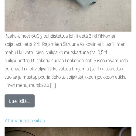
Raaka-aineet 600 g puhdistettua lohifileetä 3 rkl Kikkoman
soijakastiketta 2 rkl Rajamäen Sitruuna Valkoviinietikkaa 1 limen
mehu 1 kuivattu pieni chilipalko murskattuna (tai 0,5 tl
chilijauhetta) 1 tl sokeria suolaa Lohkoperunat: 6 isoa rosamunda-
perunaa 1 rkl oliiviöljyä 1 tl kuivattua timjamia (tai 1 rkl tuoretta)
suolaa ja mustapippuria Sekoita soijakastikkeen joukkoon etikka,
limen mehu, murskattu […]
Lue lisää …
Yrttimarinoitua siikaa