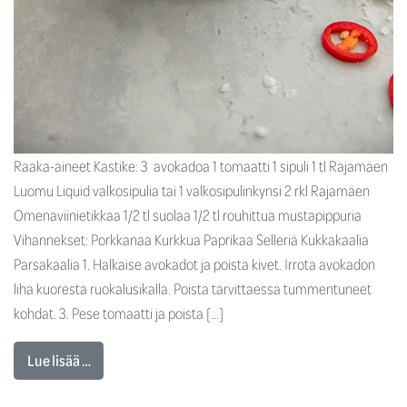
Raaka-aineet Kastike: 3 avokadoa 1 tomaatti 1 sipuli 1 tl Rajamäen
Luomu Liquid valkosipulia tai 1 valkosipulinkynsi 2 rkl Rajamäen
Omenaviinietikkaa 1/2 tl suolaa 1/2 tl rouhittua mustapippuria
Vihannekset: Porkkanaa Kurkkua Paprikaa Selleriä Kukkakaalia
Parsakaalia 1. Halkaise avokadot ja poista kivet. Irrota avokadon
liha kuoresta ruokalusikalla. Poista tarvittaessa tummentuneet
kohdat. 3. Pese tomaatti ja poista […]
Lue lisää …