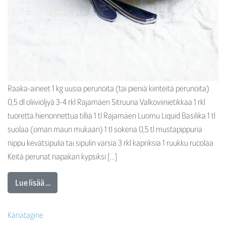
Raaka-aineet 1 kg uusia perunoita (tai pieniä kiinteitä perunoita)
0,5 dl oliiviöljyä 3-4 rkl Rajamäen Sitruuna Valkoviinietikkaa 1 rkl
tuoretta hienonnettua tilliä 1 tl Rajamäen Luomu Liquid Basilika 1 tl
suolaa (oman maun mukaan) 1 tl sokeria 0,5 tl mustapippuria
nippu kevätsipulia tai sipulin varsia 3 rkl kapriksia 1 ruukku rucolaa
Keitä perunat napakan kypsiksi […]
Lue lisää …
Kanatagine