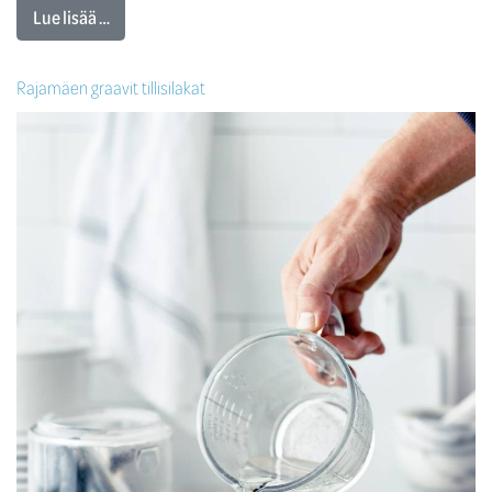
Lue lisää …
Rajamäen graavit tillisilakat