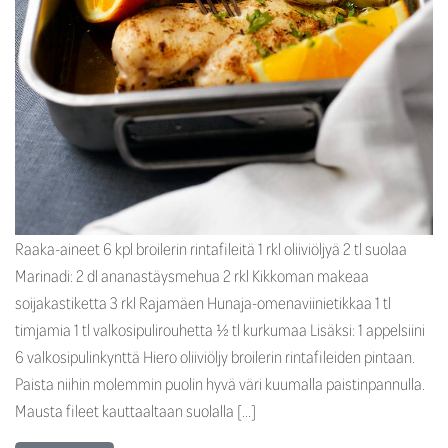
Raaka-aineet 6 kpl broilerin rintafileitä 1 rkl oliiviöljyä 2 tl suolaa
Marinadi: 2 dl ananastäysmehua 2 rkl Kikkoman makeaa
soijakastiketta 3 rkl Rajamäen Hunaja-omenaviinietikkaa 1 tl
timjamia 1 tl valkosipulirouhetta ½ tl kurkumaa Lisäksi: 1 appelsiini
6 valkosipulinkynttä Hiero oliiviöljy broilerin rintafileiden pintaan.
Paista niihin molemmin puolin hyvä väri kuumalla paistinpannulla.
Mausta fileet kauttaaltaan suolalla […]