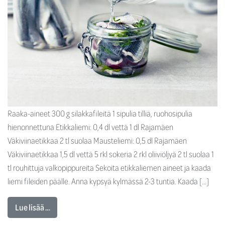
Raaka-aineet 300 g silakkafileitä 1 sipulia tilliä, ruohosipulia
hienonnettuna Etikkaliemi: 0,4 dl vettä 1 dl Rajamäen
Väkiviinaetikkaa 2 tl suolaa Mausteliemi: 0,5 dl Rajamäen
Väkiviinaetikkaa 1,5 dl vettä 5 rkl sokeria 2 rkl oliiviöljyä 2 tl suolaa 1
tl rouhittuja valkopippureita Sekoita etikkaliemen aineet ja kaada
liemi fileiden päälle. Anna kypsyä kylmässä 2-3 tuntia. Kaada […]
Lue lisää …