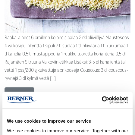
Raaka-aineet 6 broilerin koipireisipalaa 2 rkl oliiviöljyä Mausteseos:
4 valkosipulinkynttä 1 sipuli 2 tl suolaa 1 tl inkivääriä 1 tl kurkumaa 1
tl kanelia 0,5 tl mustapippuria 1 ruukku tuoretta korianteria 0,5 dl
Rajamäen Sitruuna Valkoviinietikkaa Lisäksi: 3-5 dl kanalientä tai
vettä 1 pss/200 g kuivattuja aprikooseja Couscous: 3 dl couscous-
ryynejä 3 dl kylmä vettä […]
Lue lisää …
BBQ-marinoidut possun ribsit
We use cookies to improve our service
We use cookies to improve our service. Together with our