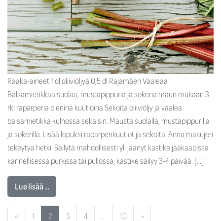
Raaka-aineet 1 dl oliiviöljyä 0,5 dl Rajamäen Vaaleaa
Balsamietikkaa suolaa, mustapippuria ja sokeria maun mukaan 3
rkl raparperia pieninä kuutioina Sekoita oliiviöljy ja vaalea
balsamietikka kulhossa sekaisin. Mausta suolalla, mustapippurilla
ja sokerilla. Lisää lopuksi raparperikuutiot ja sekoita. Anna makujen
tekeytyä hetki. Säilytä mahdollisesti yli jäänyt kastike jääkaapissa
kannellisessa purkissa tai pullossa, kastike säilyy 3-4 päivää. […]
Lue lisää …
Artikkelien selaus
«
1
2
3
4
…
10
»