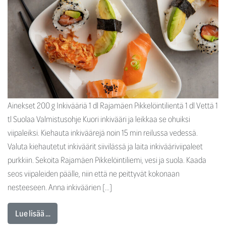
Ainekset 200 g Inkivääriä 1 dl Rajamäen Pikkelöintilientä 1 dl Vettä 1
tl Suolaa Valmistusohje Kuori inkivääri ja leikkaa se ohuiksi
viipaleiksi. Kiehauta inkiväärejä noin 15 min reilussa vedessä.
Valuta kiehautetut inkiväärit siivilässä ja laita inkivääriviipaleet
purkkiin. Sekoita Rajamäen Pikkelöintiliemi, vesi ja suola. Kaada
seos viipaleiden päälle, niin että ne peittyvät kokonaan
nesteeseen. Anna inkiväärien […]
Lue lisää …