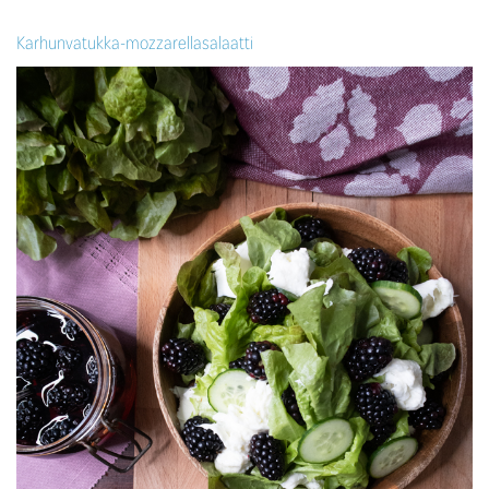
Karhunvatukka-mozzarellasalaatti