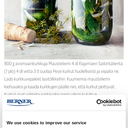
800 g avomaankurkkuja Mausteliemi 4 dl Rajamäen Säilöntälientä
(1 plo) 4 dl vettä 3 tl suolaa Pese kurkut huolellisesti ja viipaloi ne.
Lado kurkkuviipaleet lasitölkkeihin. Kuumenna mausteliemi
kiehuvaksi ja kaada kurkkujen päälle niin, että kurkut peittyvät.
Kurkut ovat valmiita syötäväksi parin viikon kuluttua.
Säilytyslämpötila alle +10 astetta. Vinkki: Mausteliemen
kuumentaminen parantaa säilyvyyttä. Lyhyempiaikaiseen
säilöntään, kuten […]
We use cookies to improve our service