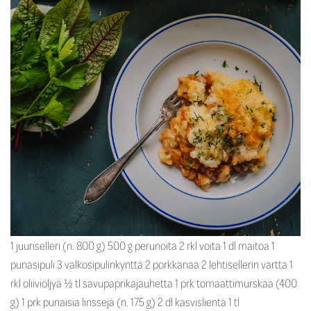
1 juuriselleri (n. 800 g) 500 g perunoita 2 rkl voita 1 dl maitoa 1
punasipuli 3 valkosipulinkynttä 2 porkkanaa 2 lehtisellerin vartta 1
rkl oliiviöljyä ½ tl savupaprikajauhetta 1 prk tomaattimurskaa (400
g) 1 prk punaisia linssejä (n. 175 g) 2 dl kasvislientä 1 tl