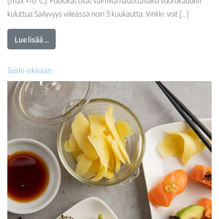
(max +10°C). Puolukat ovat valmiita nautittavaksi vuorokauden
kuluttua.Säilyvyys viileässä noin 3 kuukautta. Vinkki: voit […]
Lue lisää …
Sushi-inkivääri