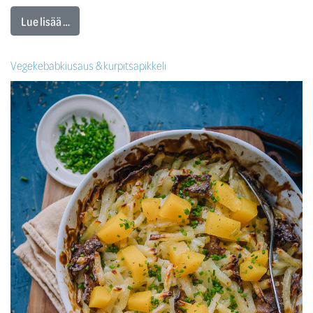
Lue lisää …
Vegekebabkiusaus & kurpitsapikkeli