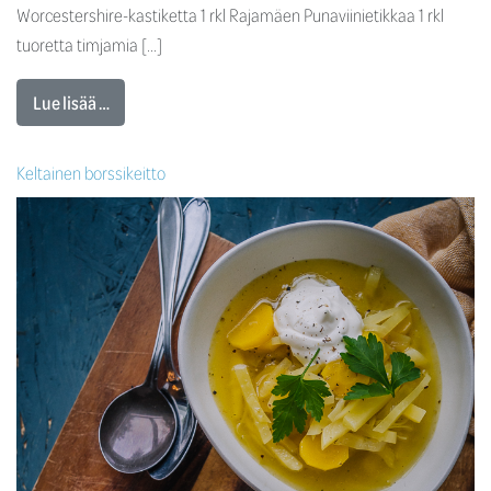
Worcestershire-kastiketta 1 rkl Rajamäen Punaviinietikkaa 1 rkl
tuoretta timjamia […]
Lue lisää …
Keltainen borssikeitto