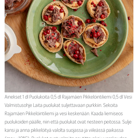
Ainekset 1 dl Puolukoita 0,5 dl Rajamäen Pikkelöintiliemi 0,5 dl Vesi
Valmistusohje Laita puolukat suljettavaan purkkiin. Sekoita
Rajamäen Pikkelöintiliemi ja vesi keskenään. Kaada liemiseos
puolukoiden päälle, niin että puolukat ovat nesteen peitossa. Sulje
kansi ja anna pikkelöityä valolta suojassa ja viileässä paikassa