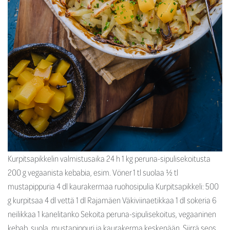
Kurpitsapikkelin valmistusaika 24 h 1 kg peruna-sipulisekoitusta
200 g vegaanista kebabia, esim. Vöner 1 tl suolaa ½ tl
mustapippuria 4 dl kaurakermaa ruohosipulia Kurpitsapikkeli: 500
g kurpitsaa 4 dl vettä 1 dl Rajamäen Väkiviinaetikkaa 1 dl sokeria 6
neilikkaa 1 kanelitanko Sekoita peruna-sipulisekoitus, vegaaninen
kebab, suola, mustapippuri ja kaurakerma keskenään. Siirrä seos