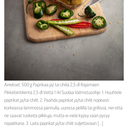
Ainekset: 500 g Paprikaa ja/ tai chiliä 2,5 dl Rajamäen
Pikkelöintilientä 2,5 dl Vettä 1 rkl Suolaa Valmistusohje: 1. Huuhtele
paprikat ja/tai chilit. 2. Paahda paprikat ja/tai chilit nopeasti
korkeassa lämmössä pannulla, uunissa pellillä tai grillissä, niin että
ne saavat ruskeita pilkkuja, mutta ei vielä kypsy vaan pysyy
napakkana. 3. Laita paprikat ja/tai chilit suljettavaan […]