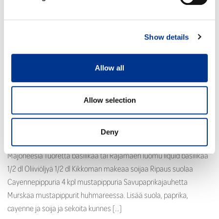
Show details
Allow all
Allow selection
Hyvää rapeakuorista leipää 2 isoa kypsää tomaattia 1 pkt tempeä
Deny
4 kpl rapeaa romaine tms. salaatinlehteä Dijon sinappia
Majoneesia Tuoretta basilikaa tai Rajamäen luomu liquid basilikaa
1/2 dl Oliiviöljyä 1/2 dl Kikkoman makeaa soijaa Ripaus suolaa
Cayennepippuria 4 kpl mustapippuria Savupaprikajauhetta
Murskaa mustapippurit huhmareessa. Lisää suola, paprika,
cayenne ja soija ja sekoita kunnes […]