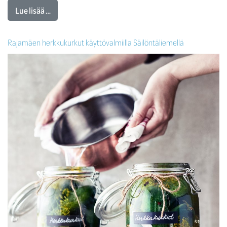
Lue lisää …
Rajamäen herkkukurkut käyttövalmiilla Säilöntäliemellä