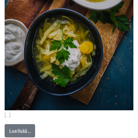
[…]
Lue lisää …