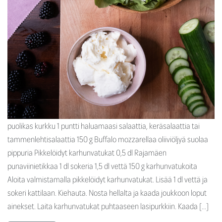
puolikas kurkku 1 puntti haluamaasi salaattia, keräsalaattia tai
tammenlehtisalaattia 150 g Buffalo mozzarellaa oliiviöljyä suolaa
pippuria Pikkelöidyt karhunvatukat 0,5 dl Rajamäen
punaviinietikkaa 1 dl sokeria 1,5 dl vettä 150 g karhunvatukoita
Aloita valmistamalla pikkelöidyt karhunvatukat. Lisää 1 dl vettä ja
sokeri kattilaan. Kiehauta. Nosta hellalta ja kaada joukkoon loput
ainekset. Laita karhunvatukat puhtaaseen lasipurkkiin. Kaada […]