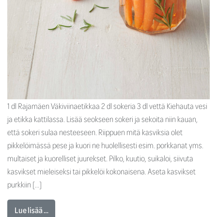
1 dl Rajamäen Väkiviinaetikkaa 2 dl sokeria 3 dl vettä Kiehauta vesi
ja etikka kattilassa. Lisää seokseen sokeri ja sekoita niin kauan,
että sokeri sulaa nesteeseen. Riippuen mitä kasviksia olet
pikkelöimässä pese ja kuori ne huolellisesti esim. porkkanat yms.
multaiset ja kuorelliset juurekset. Pilko, kuutio, suikaloi, siivuta
kasvikset mieleiseksi tai pikkelöi kokonaisena. Aseta kasvikset
purkkiin […]
Lue lisää …