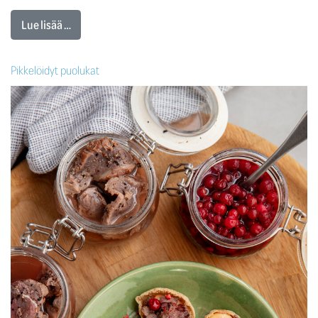
Lue lisää …
Pikkelöidyt puolukat