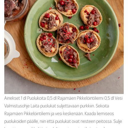
Ainekset 1 dl Puolukoita 0,5 dl Rajamäen Pikkelöintiliemi 0,5 dl Vesi
Valmistusohje Laita puolukat suljettavaan purkkiin. Sekoita
Rajamäen Pikkelöintiliemi ja vesi keskenään. Kaada liemiseos
puolukoiden päälle, niin että puolukat ovat nesteen peitossa. Sulje