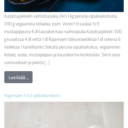
Kurpitsapikkelin valmistusaika 24 h 1 kg peruna-sipulisekoitusta
200 g vegaanista kebabia, esim. Vöner 1 tl suolaa ½ tl
mustapippuria 4 dl kaurakermaa ruohosipulia Kurpitsapikkeli: 500
g kurpitsaa 4 dl vettä 1 dl Rajamäen Väkiviinaetikkaa 1 dl sokeria 6
neilikkaa 1 kanelitanko Sekoita peruna-sipulisekoitus, vegaaninen
kebab, suola, mustapippuri ja kaurakerma keskenään. Siirrä seos
uunivuokaan ja paista […]
Lue lisää …
Rajamäen 1-2-3-pikkelöintiliemi