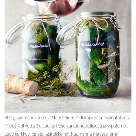
800 g avomaankurkkuja Mausteliemi 4 dl Rajamäen Säilöntälientä
(1 plo) 4 dl vettä 3 tl suolaa Pese kurkut huolellisesti ja viipaloi ne.
Lado kurkkuviipaleet lasitölkkeihin. Kuumenna mausteliemi