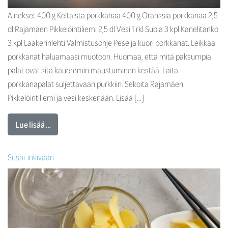
Ainekset 400 g Keltaista porkkanaa 400 g Oranssia porkkanaa 2,5
dl Rajamäen Pikkelöintiliemi 2,5 dl Vesi 1 rkl Suola 3 kpl Kanelitanko
3 kpl Laakerinlehti Valmistusohje Pese ja kuori porkkanat. Leikkaa
porkkanat haluamaasi muotoon. Huomaa, että mitä paksumpia
palat ovat sitä kauemmin maustuminen kestää. Laita
porkkanapalat suljettavaan purkkiin. Sekoita Rajamäen
Pikkelöintiliemi ja vesi keskenään. Lisää […]
Lue lisää …
Sushi-inkivääri