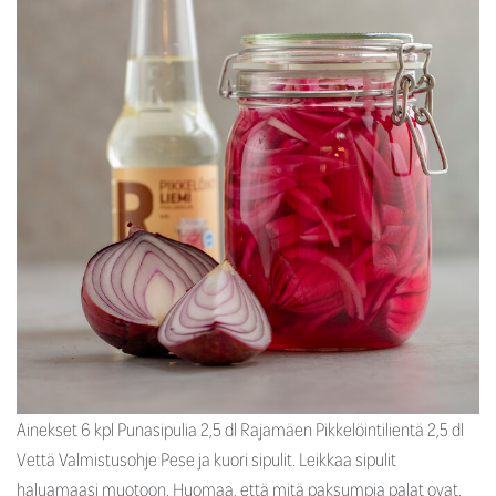
Ainekset 6 kpl Punasipulia 2,5 dl Rajamäen Pikkelöintilientä 2,5 dl
Vettä Valmistusohje Pese ja kuori sipulit. Leikkaa sipulit
haluamaasi muotoon. Huomaa, että mitä paksumpia palat ovat,