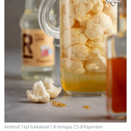
Ainekset 1 kpl Kukkakaali 1 dl Hunajaa 2,5 dl Rajamäen