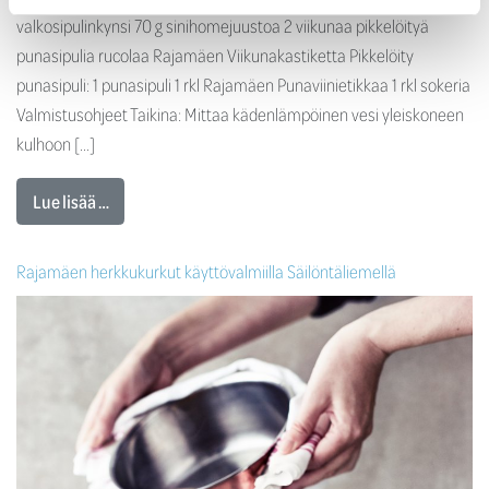
valkosipulinkynsi 70 g sinihomejuustoa 2 viikunaa pikkelöityä
punasipulia rucolaa Rajamäen Viikunakastiketta Pikkelöity
punasipuli: 1 punasipuli 1 rkl Rajamäen Punaviinietikkaa 1 rkl sokeria
Valmistusohjeet Taikina: Mittaa kädenlämpöinen vesi yleiskoneen
kulhoon […]
Lue lisää …
Rajamäen herkkukurkut käyttövalmiilla Säilöntäliemellä