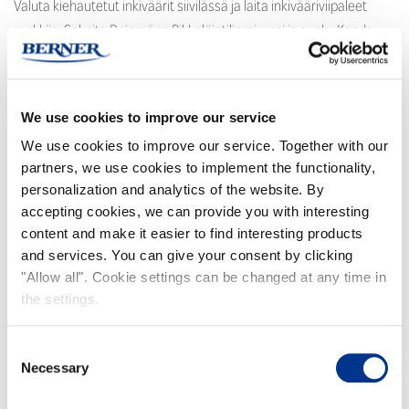
Valuta kiehautetut inkiväärit siivilässä ja laita inkivääriviipaleet
purkkiin. Sekoita Rajamäen Pikkelöintiliemi, vesi ja suola. Kaada
seos viipaleiden päälle, niin että ne peittyvät kokonaan
nesteeseen. Anna inkiväärien […]
We use cookies to improve our service
Lue lisää …
We use cookies to improve our service. Together with our
partners, we use cookies to implement the functionality,
Viikunapizza sinihomejuustolla & pikkelöidyllä punasipulilla
personalization and analytics of the website. By
accepting cookies, we can provide you with interesting
content and make it easier to find interesting products
and services. You can give your consent by clicking
"Allow all". Cookie settings can be changed at any time in
the settings.
Consent
Necessary
Selection