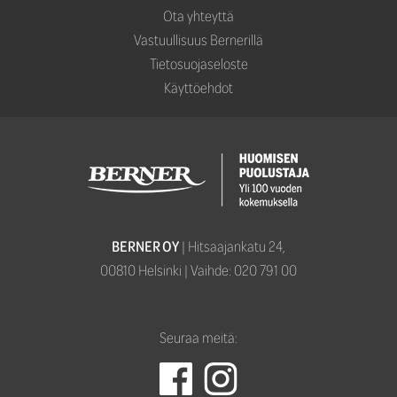
Ota yhteyttä
Vastuullisuus Bernerillä
Tietosuojaseloste
Käyttöehdot
BERNER OY
| Hitsaajankatu 24,­­
00810 Helsinki | Vaihde: 020 791 00
Seuraa meitä: