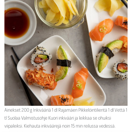
Ainekset 200 g Inkivääriä 1 dl Rajamäen Pikkelöintilientä 1 dl Vettä 1
tl Suolaa Valmistusohje Kuori inkivääri ja leikkaa se ohuiksi
viipaleiksi. Kiehauta inkiväärejä noin 15 min reilussa vedessä.