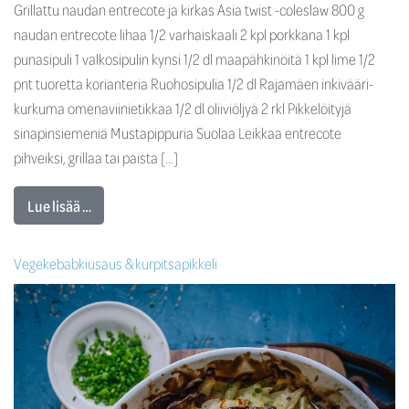
Grillattu naudan entrecote ja kirkas Asia twist -coleslaw 800 g
naudan entrecote lihaa 1/2 varhaiskaali 2 kpl porkkana 1 kpl
punasipuli 1 valkosipulin kynsi 1/2 dl maapähkinöitä 1 kpl lime 1/2
pnt tuoretta korianteria Ruohosipulia 1/2 dl Rajamäen inkivääri-
kurkuma omenaviinietikkaa 1/2 dl oliiviöljyä 2 rkl Pikkelöityjä
sinapinsiemeniä Mustapippuria Suolaa Leikkaa entrecote
pihveiksi, grillaa tai paista […]
Lue lisää …
Vegekebabkiusaus & kurpitsapikkeli