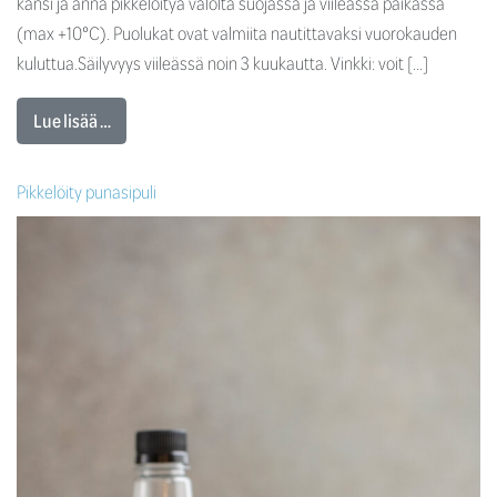
kansi ja anna pikkelöityä valolta suojassa ja viileässä paikassa
(max +10°C). Puolukat ovat valmiita nautittavaksi vuorokauden
kuluttua.Säilyvyys viileässä noin 3 kuukautta. Vinkki: voit […]
Lue lisää …
Pikkelöity punasipuli